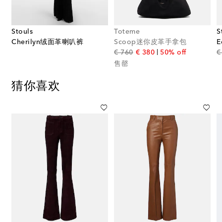
Stouls
Toteme
S
Cherilyn绒面革喇叭裤
Scoop迷你皮革手拿包
original price
discount price
€ 760
€ 380
50% off
€
售罄
猜你喜欢