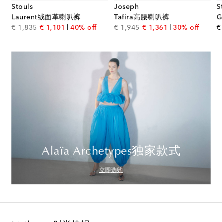
Stouls
Joseph
S
Laurent绒面革喇叭裤
Tafira高腰喇叭裤
original price
discount price
original price
discount price
€ 1,835
€ 1,101
40% off
€ 1,945
€ 1,361
30% off
€
Alaïa Archetypes独家款式
立即选购