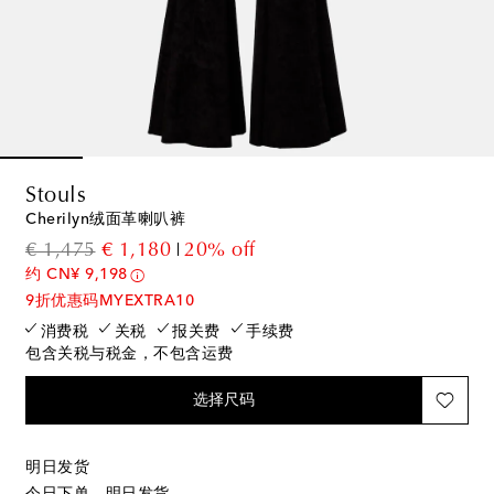
Stouls
Cherilyn绒面革喇叭裤
original price
discount price
€ 1,475
€ 1,180
20% off
约 CN¥ 9,198
9折优惠码MYEXTRA10
消费税
关税
报关费
手续费
包含关税与税金，不包含运费
选择尺码
明日发货
今日下单，明日发货。