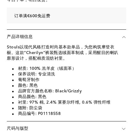
订单满€600免运费
产品详细信息
Stouls以现代风格打造时尚基本款单品，为您构筑摩登衣
橱。这款“Cherilyn”裤装甄选绒面革制成，采用醒目的喇叭
廓形设计，搭配棉质混纺衬里。
材质: 100% 羔羊皮（绒面革）
保养说明: 专业清洗
葡萄牙制作
颜色: 黑色
品牌官方颜色名称: Black/Grizzly
商品颜色: 黑色
衬里: 97% 棉, 2.4% 莱赛尔纤维, 0.6% 弹性纤维
随附: 防尘袋
商品编号: P01118558
尺码与版型