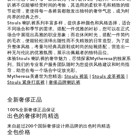
叭裤不仅能够经受时间的考验，其选用的柔软羊毛和精致的细
节处理，更使得每一条裤装都散发出独特的奢华气息，成为时
尚界的经典之作。
Stouls 喇叭裤系列丰富多样，提供多种颜色和风格选择，适合
不同场合和季节的需求。搭配一件优雅的衬衫，您可以在正式
场合中展现出高雅的职业形象；而在休闲时光，搭配一件简约
的毛衣，便能轻松演绎出随性而不失精致的日常造型。为了提
升整体风格，考量与经典高跟鞋或时尚的短靴搭配，营造出一
种无与伦比的优雅氛围，展示出佩戴者的独特品位。
体验Stouls 喇叭裤的奢华魅力，尽情探索Mytheresa的独家系
列。我们的专业客户服务团队随时为您提供风格建议和时尚指
导，助您在每一个场合中绽放光彩。
Mytheresa美遴世为您精选:
Stouls 裤装
|
Stouls 皮革裤装
|
Stouls 紧身打底裤
|
奢侈品牌喇叭裤
全新奢侈正品
100%全新奢侈正品保证
出色的奢侈时尚精选
来自超过200个国际奢侈设计师品牌的出色时尚精选
全包价格