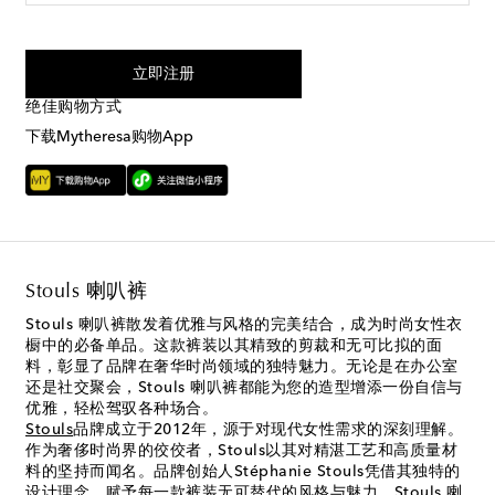
我同意接受来自Mytheresa的短信服务
立即注册
绝佳购物方式
下载Mytheresa购物App
Stouls 喇叭裤
Stouls 喇叭裤散发着优雅与风格的完美结合，成为时尚女性衣
橱中的必备单品。这款裤装以其精致的剪裁和无可比拟的面
料，彰显了品牌在奢华时尚领域的独特魅力。无论是在办公室
还是社交聚会，Stouls 喇叭裤都能为您的造型增添一份自信与
优雅，轻松驾驭各种场合。
Stouls
品牌成立于2012年，源于对现代女性需求的深刻理解。
作为奢侈时尚界的佼佼者，Stouls以其对精湛工艺和高质量材
料的坚持而闻名。品牌创始人Stéphanie Stouls凭借其独特的
设计理念，赋予每一款裤装无可替代的风格与魅力。Stouls 喇