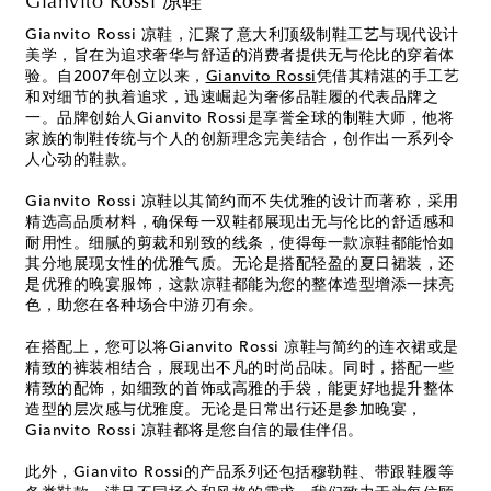
Gianvito Rossi 凉鞋
Gianvito Rossi 凉鞋，汇聚了意大利顶级制鞋工艺与现代设计
美学，旨在为追求奢华与舒适的消费者提供无与伦比的穿着体
验。自2007年创立以来，
Gianvito Rossi
凭借其精湛的手工艺
和对细节的执着追求，迅速崛起为奢侈品鞋履的代表品牌之
一。品牌创始人Gianvito Rossi是享誉全球的制鞋大师，他将
家族的制鞋传统与个人的创新理念完美结合，创作出一系列令
人心动的鞋款。
Gianvito Rossi 凉鞋以其简约而不失优雅的设计而著称，采用
精选高品质材料，确保每一双鞋都展现出无与伦比的舒适感和
耐用性。细腻的剪裁和别致的线条，使得每一款凉鞋都能恰如
其分地展现女性的优雅气质。无论是搭配轻盈的夏日裙装，还
是优雅的晚宴服饰，这款凉鞋都能为您的整体造型增添一抹亮
色，助您在各种场合中游刃有余。
在搭配上，您可以将Gianvito Rossi 凉鞋与简约的连衣裙或是
精致的裤装相结合，展现出不凡的时尚品味。同时，搭配一些
精致的配饰，如细致的首饰或高雅的手袋，能更好地提升整体
造型的层次感与优雅度。无论是日常出行还是参加晚宴，
Gianvito Rossi 凉鞋都将是您自信的最佳伴侣。
此外，Gianvito Rossi的产品系列还包括穆勒鞋、带跟鞋履等