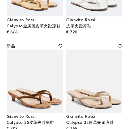
Gianvito Rossi
Gianvito Rossi
Calypso金属感皮革夹趾凉鞋
皮革夹趾凉鞋
original price
original price
€ 666
€ 720
新品
Gianvito Rossi
Gianvito Rossi
Calypso 35皮革夹趾凉鞋
Calypso 35皮革夹趾凉鞋
original price
original price
€ 707
€ 765