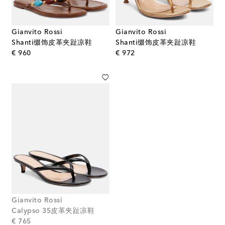
Gianvito Rossi
Gianvito Rossi
Shanti缀饰皮革夹趾凉鞋
Shanti缀饰皮革夹趾凉鞋
original price
original price
€ 960
€ 972
Gianvito Rossi
Calypso 35皮革夹趾凉鞋
original price
€ 765