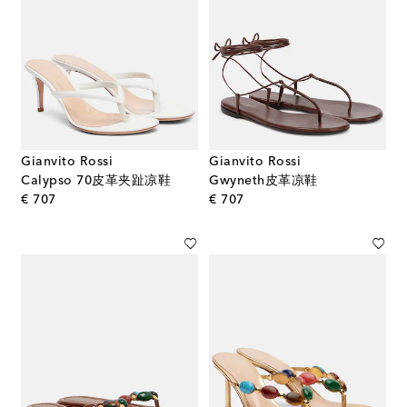
Gianvito Rossi
Gianvito Rossi
Calypso 70皮革夹趾凉鞋
Gwyneth皮革凉鞋
original price
original price
€ 707
€ 707