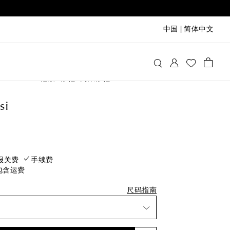
中国
|
简体中文
vito Rossi
鞋履
凉鞋
高跟凉鞋
后一件
si
将售罄
最后一件
rice
将售罄
即将售罄
报关费
手续费
包含运费
将售罄
即将售罄
尺码指南
将售罄
即将售罄