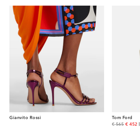
Gianvito Rossi
Tom Ford
origina
d
€ 565
€ 452