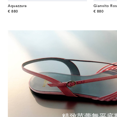
Aquazzura
Gianvito Ros
original price
origina
€ 880
€ 880