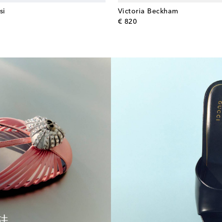
si
Victoria Beckham
l price
original price
€ 820