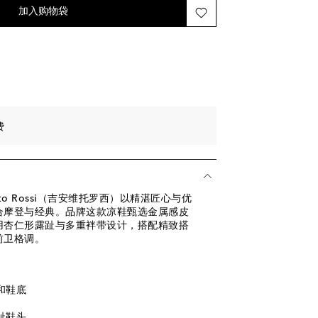
后一件
加入购物袋
最后一件
后一件
后一件
。
费
ito Rossi（吉安维托罗西）以精湛匠心与优
合摩登与经典。品牌这款凉鞋甄选金属感皮
用杏仁形露趾与多重袢带设计，搭配精致搭
前卫格调。
和鞋底
趾鞋头