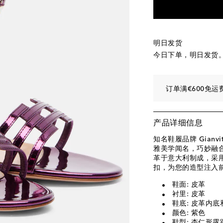
EU 40 / CN 40
最
EU 40.5 / CN 40.5
EU 41 / CN 41
最
明日发货
EU 42 / CN 42
最
今日下单，明日发货
订单满€600免运
产品详细信息
知名鞋履品牌 Gianv
雅美学闻名，巧妙融
革于意大利制成，采
扣，为您的造型注入
鞋面: 皮革
衬里: 皮革
鞋底: 皮革内底
颜色: 紫色
鞋型: 杏仁形露