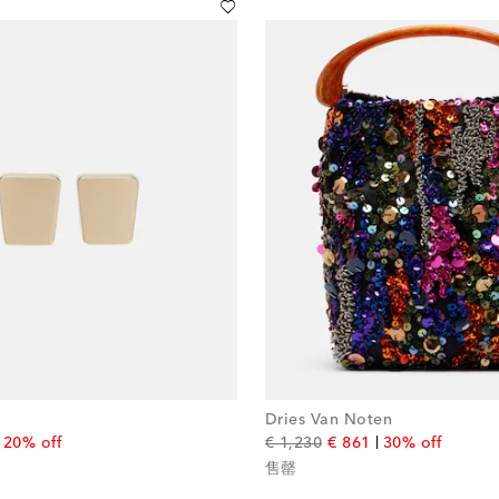
Dries Van Noten
l price
iscount price
original price
discount price
20% off
€ 1,230
€ 861
30% off
售罄