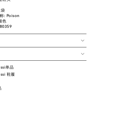
尘袋
 Poison
银色
80359
ossi单品
ssi 鞋履
品