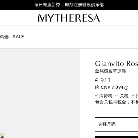
每日鞋履新秀 — 即刻注册鞋履俱乐部
精选
SALE
女士
所有品牌
Gian
符合正常尺码
EU 35 / CN 35
最
Gianvito Ros
EU 36 / CN 36
即
金属感皮革凉鞋
EU 36.5 / CN 36.5
original p
€ 911
EU 37 / CN 37
即
约 CN¥ 7,094
EU 37.5 / CN 37.5
消费税
关税
包含关税与税金，不
EU 38 / CN 38
即
EU 38.5 / CN 38.5
EU 39 / CN 39
即
选择尺码
EU 39.5 / CN 39.5