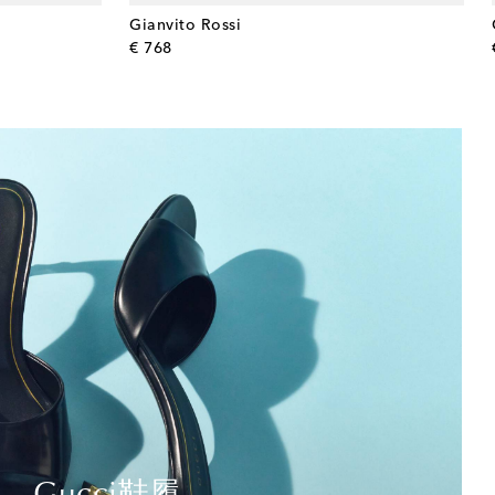
Gianvito Rossi
original price
€ 768