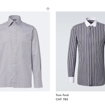
Tom Ford
original price
CHF 780