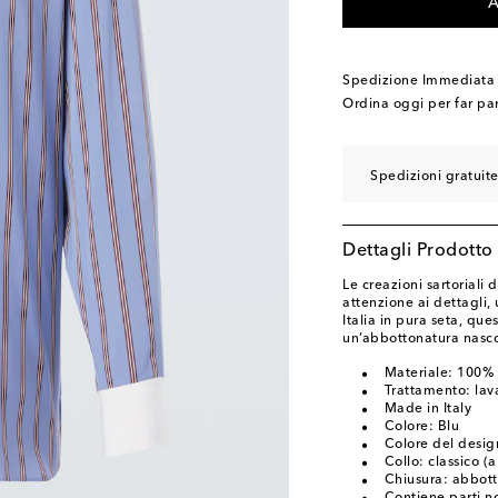
A
Spedizione Immediata
Ordina oggi per far pa
Spedizioni gratuit
Dettagli Prodotto
Le creazioni sartoriali
attenzione ai dettagli,
Italia in pura seta, qu
un’abbottonatura nasco
Materiale: 100% 
Trattamento: lav
Made in Italy
Colore: Blu
Colore del desig
Collo: classico (
Chiusura: abbott