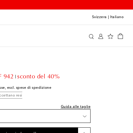
Svizzera
|
Italiano
 Ford
Abbigliamento
Camicie
Formali
lla taglia indicata
 wishlist
lo
count price
 942
sconto del 40%
 wishlist
sse, escl. spese di spedizione
 wishlist
ccettano resi
lo
Guida alle taglie
 wishlist
 wishlist