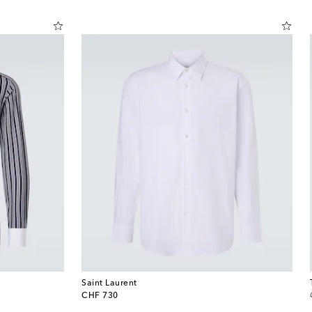
Saint Laurent
original price
CHF 730