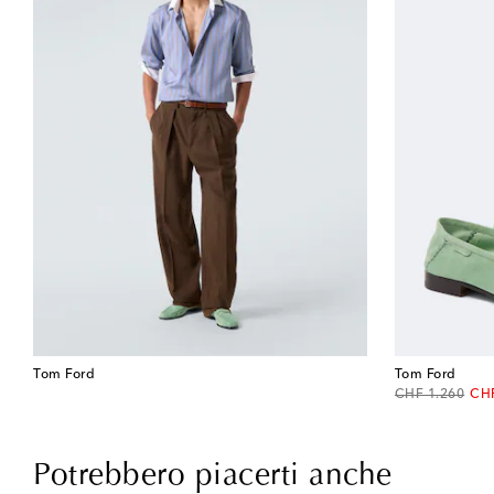
Tom Ford
Tom Ford
original price
dis
CHF 1.260
CHF
Potrebbero piacerti anche