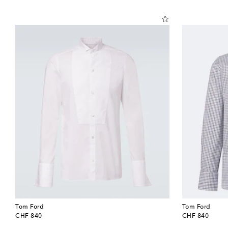
Tom Ford
Tom Ford
original price
original price
CHF 840
CHF 840