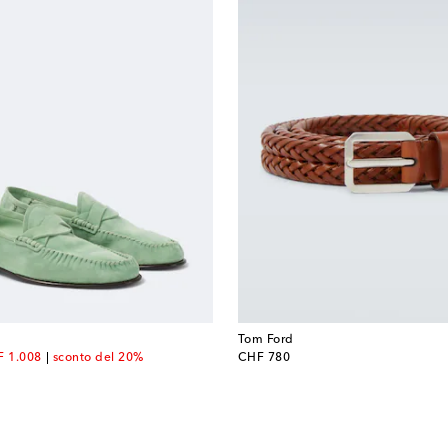
Tom Ford
count price
original price
 1.008
sconto del 20%
CHF 780