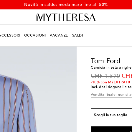
Novità in saldo: moda mare fino al -50%
ACCESSORI
OCCASIONI
VACANZE
SALDI
Uomo
Designers
Tom
Vestibilità conforme a
Tom Ford
EU 38
Aggiungi alla
Camicia in seta a righe
EU 39
Ultimo artico
original price
dis
CHF 1.570
CHF
EU 40
Aggiungi alla
-10% con MYEXTRA10
incl. dazi doganali e ta
EU 41
Aggiungi alla
Vendita finale: non si a
EU 42
Ultimo artico
EU 43
Aggiungi alla
Scegli la tua taglia
EU 44
Aggiungi alla