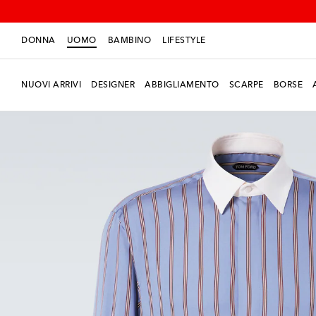
DONNA
UOMO
BAMBINO
LIFESTYLE
NUOVI ARRIVI
DESIGNER
ABBIGLIAMENTO
SCARPE
BORSE