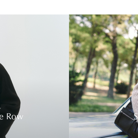
he Row
S