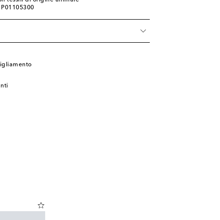
n tessili di origine animale
: P01105300
à
igliamento
nti