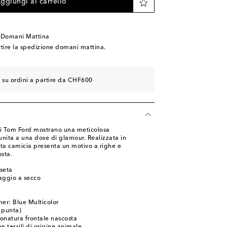
ggiungi al carrello
 Domani Mattina
rtire la spedizione domani mattina.
e su ordini a partire da CHF600
 di Tom Ford mostrano una meticolosa
 unita a una dose di glamour. Realizzata in
esta camicia presenta un motivo a righe e
sta.
seta
aggio a secco
ner: Blue Multicolor
a punta)
onatura frontale nascosta