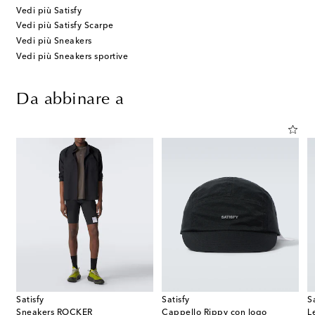
Vedi più Satisfy
Vedi più Satisfy Scarpe
Vedi più Sneakers
Vedi più Sneakers sportive
Da abbinare a
Satisfy
Satisfy
S
Sneakers ROCKER
Cappello Rippy con logo
L