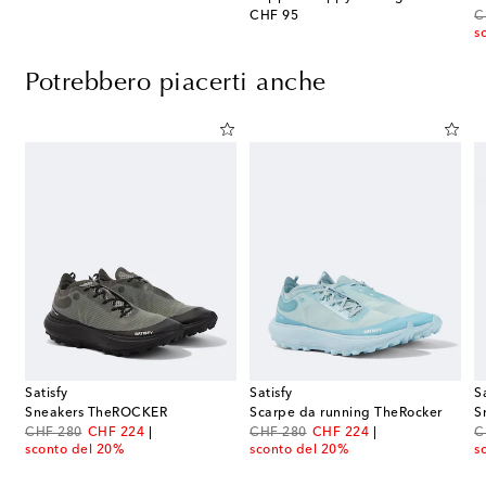
original price
or
CHF 95
C
s
Potrebbero piacerti anche
Satisfy
Satisfy
S
 running Cloudsurfer Max
Sneakers TheROCKER
Scarpe da running TheRocker
S
original price
discount price
original price
discount price
or
CHF 280
CHF 224
CHF 280
CHF 224
C
sconto del 20%
sconto del 20%
s