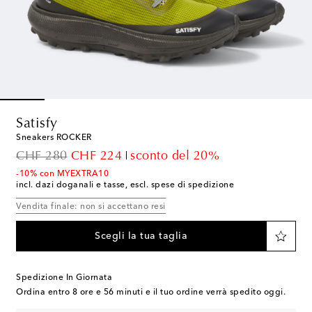
Satisfy
Sneakers ROCKER
original price
discount price
CHF 280
CHF 224
sconto del 20%
-10% con MYEXTRA10
incl. dazi doganali e tasse, escl. spese di spedizione
Vendita finale: non si accettano resi
Scegli la tua taglia
Spedizione In Giornata
Ordina entro
8 ore e 56 minuti
e il tuo ordine verrà spedito oggi.