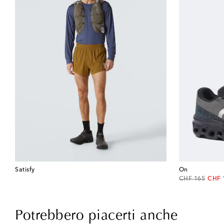
Satisfy
On
original price
disco
CHF 165
CHF 
Potrebbero piacerti anche