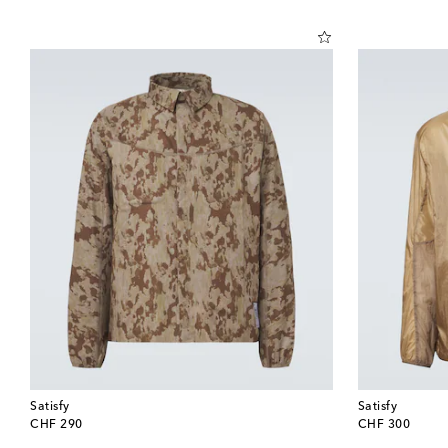
Satisfy
Satisfy
original price
original price
CHF 290
CHF 300