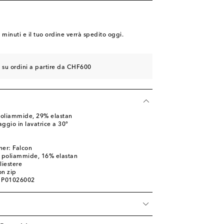
8 minuti
e il tuo ordine verrà spedito oggi.
e su ordini a partire da CHF600
poliammide, 29% elastan
ggio in lavatrice a 30°
l
ner: Falcon
% poliammide, 16% elastan
iestere
on zip
: P01026002
à