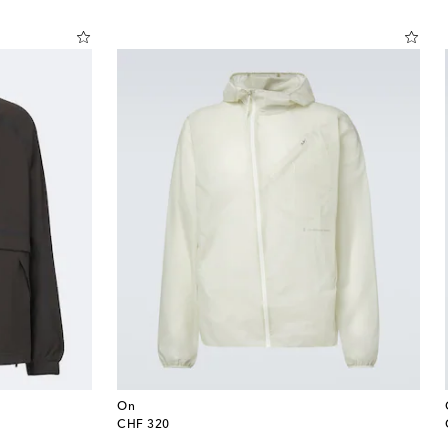
On
original price
CHF 320