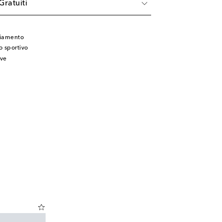
Gratuiti
liamento
 sportivo
ive