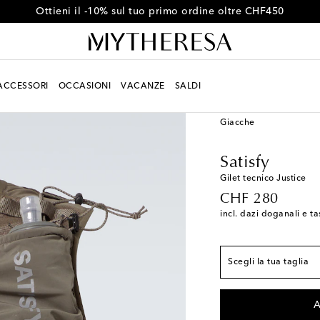
Ottieni il -10% sul tuo primo ordine oltre CHF450
ACCESSORI
OCCASIONI
VACANZE
SALDI
Uomo
Designers
Sati
Giacche
Satisfy
Gilet tecnico Justice
original price
CHF 280
incl. dazi doganali e ta
Vestibilità conforme a
S/M
Scegli la tua taglia
L/XL
A