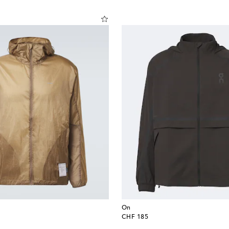
On
original price
CHF 185