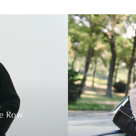
he Row
S