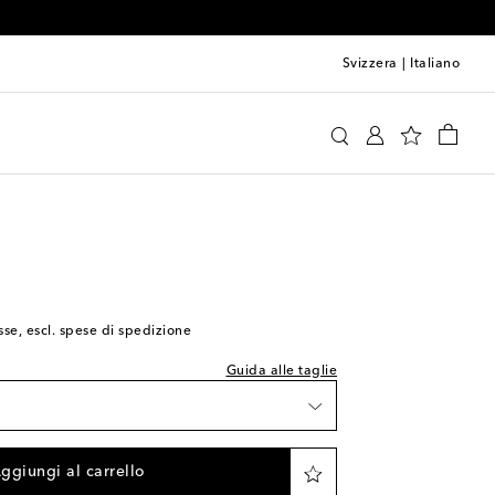
Svizzera
|
Italiano
sfy
Abbigliamento
Abbigliamento sportivo
sse, escl. spese di spedizione
lla taglia indicata
Guida alle taglie
ggiungi al carrello