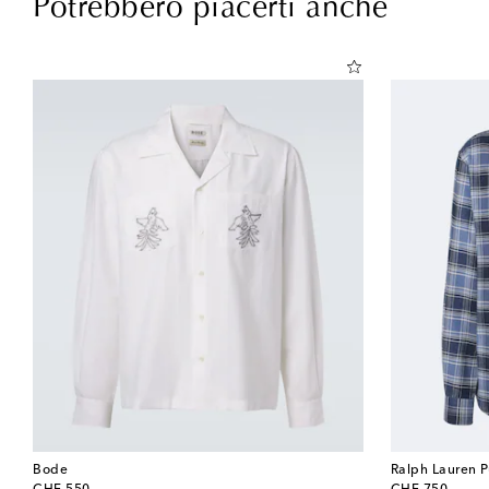
Potrebbero piacerti anche
Bode
Ralph Lauren P
original price
original price