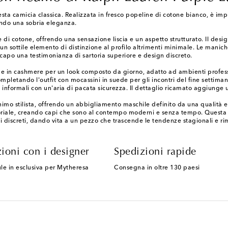
uesta camicia classica. Realizzata in fresco popeline di cotone bianco, è 
nando una sobria eleganza.
i cotone, offrendo una sensazione liscia e un aspetto strutturato. Il desig
n sottile elemento di distinzione al profilo altrimenti minimale. Le maniche
capo una testimonianza di sartoria superiore e design discreto.
e in cashmere per un look composto da giorno, adatto ad ambienti professio
mpletando l'outfit con mocassini in suede per gli incontri del fine settima
e informali con un'aria di pacata sicurezza. Il dettaglio ricamato aggiunge
mo stilista, offrendo un abbigliamento maschile definito da una qualità ecc
rtoriale, creando capi che sono al contempo moderni e senza tempo. Questa 
agli discreti, dando vita a un pezzo che trascende le tendenze stagionali e 
ioni con i designer
Spedizioni rapide
le in esclusiva per Mytheresa
Consegna in oltre 130 paesi