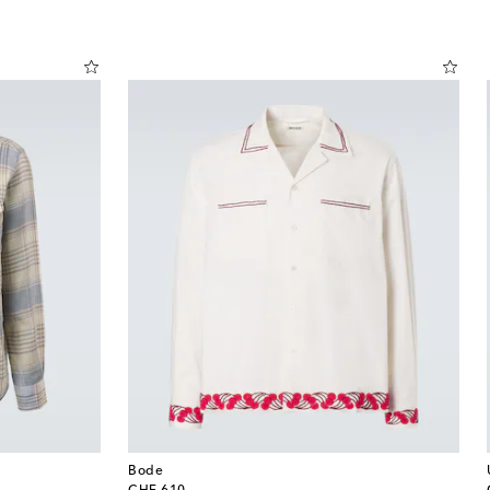
Bode
original price