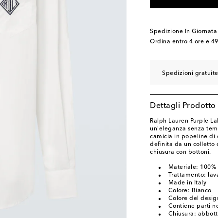
Spedizione In Giornata
Ordina entro
4 ore e 4
Spedizioni gratuit
Dettagli Prodotto
Ralph Lauren Purple Lab
un'eleganza senza temp
camicia in popeline di c
definita da un colletto 
chiusura con bottoni.
Materiale: 100%
Trattamento: lava
Made in Italy
Colore: Bianco
Colore del desi
Contiene parti no
Chiusura: abbott