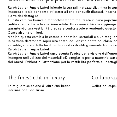
Ralph Lauren Purple Label infonde la sua raffinatezza distintiva in q
impeccabile sia per completi sartoriali che per outfit rilassati, incar
L'arte del dettaglio
Questa camicia bianca è meticolosamente realizzata in puro popeline d
pulita che mantiene le sue linee nitide. Un ricamo intricato aggiunge u
garantendo una vestibilità precisa e confortevole e rendendo questo 
Come abbinare il look
Abbina questa camicia in cotone a pantaloni sartoriali e a un maglion
la camicia sbottonata sopra una semplice T-shirt e pantaloni chino, co
versatile, che si adatta facilmente a codici di abbigliamento formali 
Ralph Lauren Purple Label
Ralph Lauren Purple Label rappresenta l'apice della visione dell'omoni
impegno nell'utilizzo dei materiali più pregiati e per la maestria sa
del brand. Evidenzia l'attenzione per la vestibilità perfetta e i dett
The finest edit in luxury
Collaboraz
La migliore selezione di oltre 200 brand
Collezioni capsu
internazionali del lusso