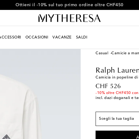
Ottieni il -10% sul tuo primo ordine oltre CHF450
ACCESSORI
OCCASIONI
VACANZE
SALDI
Uomo
Designers
Ral
Casual
Camicie a man
Ralph Lauren
Vestibilità conforme a
Camicia in popeline di
S / EU 38
Aggiungi a
original price
CHF 526
M / EU 39
Pochi pez
-10% oltre CHF450 con
incl. dazi doganali e ta
L / EU 41
Pochi pezz
XL / EU 42
Pochi pez
Scegli la tua taglia
XXL / EU 43
Ultimo 
A