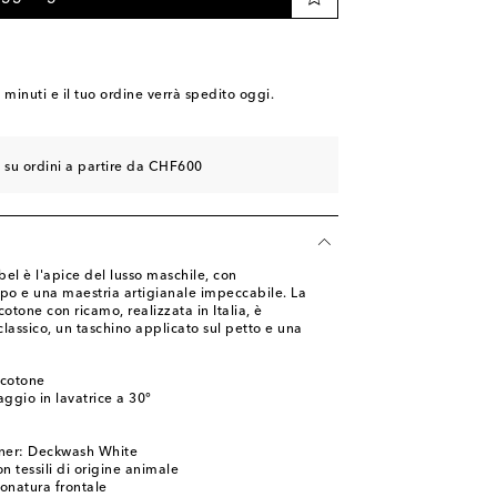
9 minuti
e il tuo ordine verrà spedito oggi.
e su ordini a partire da CHF600
el è l'apice del lusso maschile, con
o e una maestria artigianale impeccabile. La
otone con ricamo, realizzata in Italia, è
classico, un taschino applicato sul petto e una
 cotone
ggio in lavatrice a 30°
gner: Deckwash White
n tessili di origine animale
onatura frontale