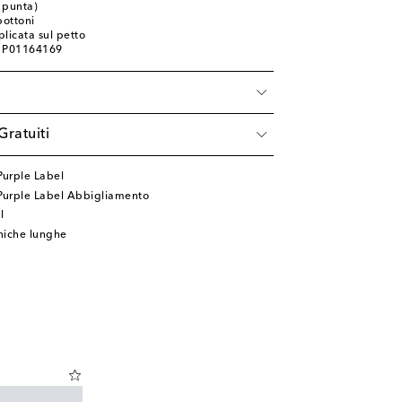
a punta)
bottoni
licata sul petto
: P01164169
à
Gratuiti
Purple Label
 Purple Label Abbigliamento
l
niche lunghe