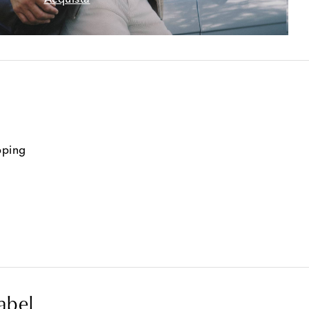
pping
abel