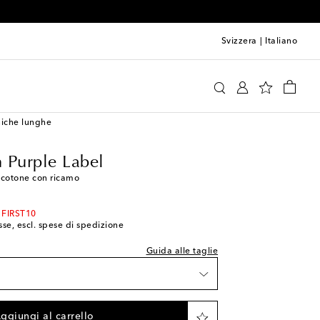
Svizzera
|
Italiano
ph Lauren Purple Label
Abbigliamento
Camicie
iche lunghe
 Purple Label
lla taglia indicata
 cotone con ricamo
lla wishlist
zi rimasti
 FIRST10
sse, escl. spese di spedizione
i rimasti
Guida alle taglie
zi rimasti
articolo
ggiungi al carrello