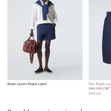
Ralph Lauren Purple Label
Polo Ralph Lau
original price
disco
CHF 195
CHF 
Sold out