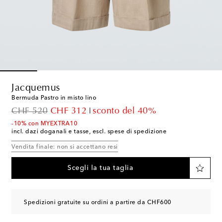
Jacquemus
Bermuda Pastro in misto lino
original price
discount price
CHF 520
CHF 312
sconto del 40%
-10% con MYEXTRA10
incl. dazi doganali e tasse, escl. spese di spedizione
Vendita finale: non si accettano resi
Scegli la tua taglia
Spedizioni gratuite su ordini a partire da CHF600