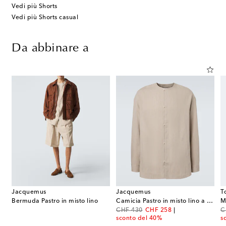
Vedi più Shorts
Vedi più Shorts casual
Da abbinare a
Jacquemus
Jacquemus
T
Bermuda Pastro in misto lino
Camicia Pastro in misto lino a spina di pesce
M
original price
discount price
or
CHF 430
CHF 258
C
sconto del 40%
s