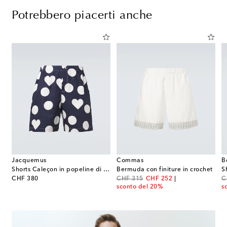
Potrebbero piacerti anche
Jacquemus
Commas
B
Shorts Caleçon in popeline di cotone
Bermuda con finiture in crochet
original price
original price
discount price
or
CHF 380
CHF 315
CHF 252
C
sconto del 20%
s