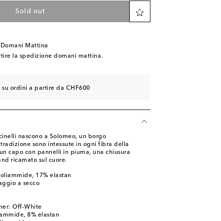
Sold out
 Domani Mattina
rtire la spedizione domani mattina.
e su ordini a partire da CHF600
ucinelli nascono a Solomeo, un borgo
tradizione sono intessute in ogni fibra della
 un capo con pannelli in piuma, una chiusura
rand ricamato sul cuore.
poliammide, 17% elastan
aggio a secco
ner: Off-White
iammide, 8% elastan