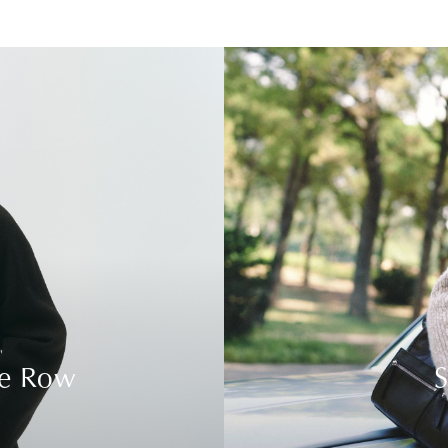
he Row
S