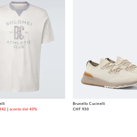
lli
Brunello Cucinelli
unt price
original price
342
sconto del 40%
CHF 930