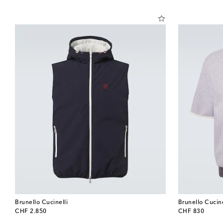
Brunello Cucinelli
Brunello Cucine
original price
original price
CHF 2.850
CHF 830