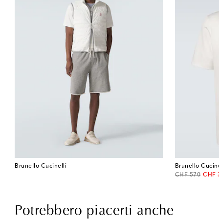
Brunello Cucinelli
Brunello Cucine
original price
disco
CHF 570
CHF 
Potrebbero piacerti anche