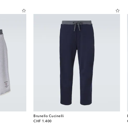
Brunello Cucinelli
original price
CHF 1.400