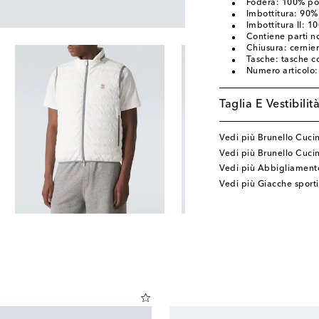
Fodera: 100% p
Imbottitura: 90
Imbottitura II: 
Contiene parti no
Chiusura: cernie
Tasche: tasche c
Numero articolo
Taglia E Vestibilit
Vedi più Brunello Cucin
Vedi più Brunello Cuci
Vedi più Abbigliamento
Vedi più Giacche sport