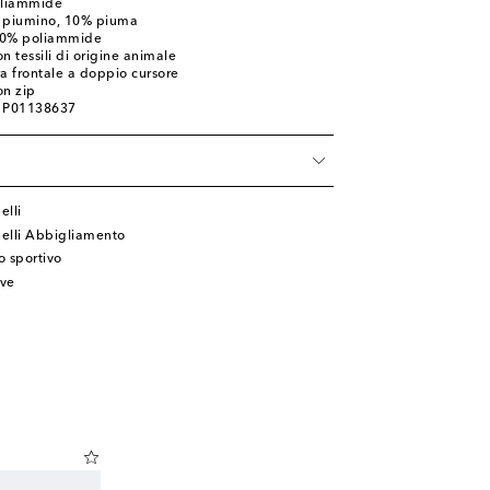
oliammide
% piumino, 10% piuma
100% poliammide
n tessili di origine animale
ra frontale a doppio cursore
on zip
: P01138637
à
elli
nelli Abbigliamento
 sportivo
ive