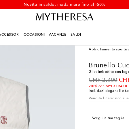
Novità in saldo: moda mare fino al -50%
ACCESSORI
OCCASIONI
VACANZE
SALDI
Uomo
Designers
Brun
Abbigliamento sportiv
Brunello Cuc
Gilet imbottito con log
Vestibilità conforme a
original price
dis
CHF 2.300
CHF
S
Aggiungi alla wish
-10% con MYEXTRA10
incl. dazi doganali e ta
M
Aggiungi alla wish
Vendita finale: non si a
L
Aggiungi alla wish
XL
Aggiungi alla wis
Scegli la tua taglia
XXL
Aggiungi alla wi