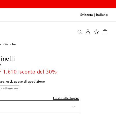
Svizzera
|
Italiano
ello Cucinelli
Abbigliamento
o
Giacche
inelli
o
lla taglia indicata
count price
 1.610
sconto del 30%
list
sse, escl. spese di spedizione
list
ccettano resi
list
Guida alle taglie
hlist
shlist