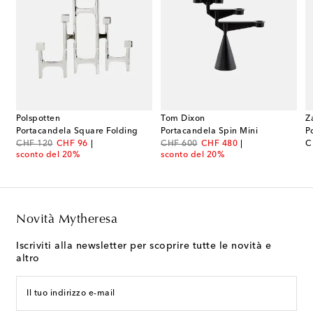
Polspotten
Tom Dixon
Z
 piccolo in vetro by Pascal Smelik
Portacandela Square Folding
Portacandela Spin Mini
original price
discount price
original price
discount price
or
CHF 120
CHF 96
CHF 600
CHF 480
C
sconto del 20%
sconto del 20%
Novità Mytheresa
Iscriviti alla newsletter per scoprire tutte le novità e
altro
Il tuo indirizzo e-mail