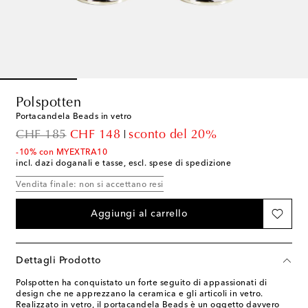
Polspotten
Portacandela Beads in vetro
original price
discount price
CHF 185
CHF 148
sconto del 20%
-10% con MYEXTRA10
incl. dazi doganali e tasse, escl. spese di spedizione
Vendita finale: non si accettano resi
Aggiungi al carrello
Dettagli Prodotto
Polspotten ha conquistato un forte seguito di appassionati di
design che ne apprezzano la ceramica e gli articoli in vetro.
Realizzato in vetro, il portacandela Beads è un oggetto davvero