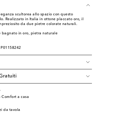
leganza scultorea allo spazio con questo
o. Realizzato in Italia in ottone placcato oro, il
preziosito da due pietre colorate naturali.
 bagnato in oro, pietra naturale
: P01158242
Gratuiti
o
o Comfort a casa
zi da tavola