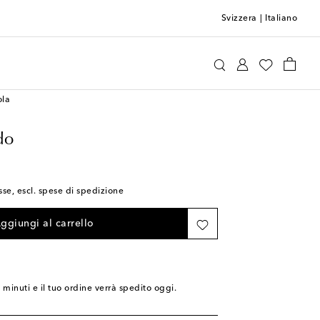
Svizzera
|
Italiano
Natalia Criado
Home
Tavola e bar
ola
do
sse, escl. spese di spedizione
ggiungi al carrello
4 minuti
e il tuo ordine verrà spedito oggi.