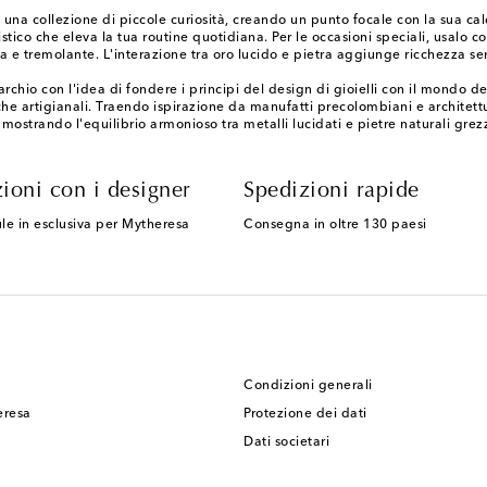
una collezione di piccole curiosità, creando un punto focale con la sua cal
stico che eleva la tua routine quotidiana. Per le occasioni speciali, usalo 
ta e tremolante. L'interazione tra oro lucido e pietra aggiunge ricchezza se
o con l'idea di fondere i principi del design di gioielli con il mondo degl
he artigianali. Traendo ispirazione da manufatti precolombiani e architett
mostrando l'equilibrio armonioso tra metalli lucidati e pietre naturali grez
ioni con i designer
Spedizioni rapide
le in esclusiva per Mytheresa
Consegna in oltre 130 paesi
Condizioni generali
eresa
Protezione dei dati
Dati societari