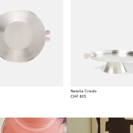
Natalia Criado
original price
CHF 835