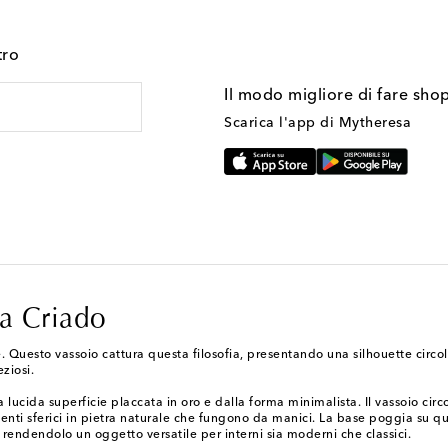
tro
Il modo migliore di fare sho
Scarica l'app di Mytheresa
ia Criado
. Questo vassoio cattura questa filosofia, presentando una silhouette circol
ziosi.
 lucida superficie placcata in oro e dalla forma minimalista. Il vassoio cir
menti sferici in pietra naturale che fungono da manici. La base poggia su q
 rendendolo un oggetto versatile per interni sia moderni che classici.