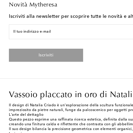
Novità Mytheresa
Iscriviti alla newsletter per scoprire tutte le novità e al
Il tuo indirizzo e-mail
Iscriviti
Vassoio placcato in oro di Natal
Il design di Natalia Criado è un'esplorazione della scultura funzionale
impreziosito da pietre naturali, funge da palcoscenico per oggetti pre
L'arte del dettaglio
Questo pezzo esprime una raffinata ricerca estetica, definita dalla sua
creando una finitura calda e riflettente che contrasta con gli abbelli
Il suo design bilancia la precisione geometrica con elementi organici,