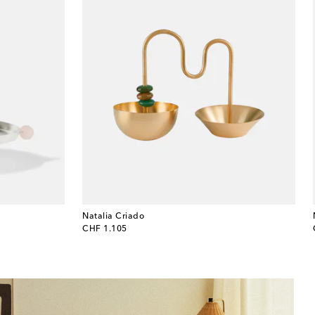
Natalia Criado
original price
CHF 1.105