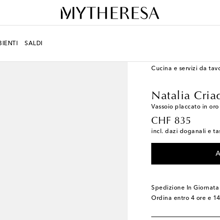
IENTI
SALDI
LIFESTYLE
Designers
Cucina e servizi da tav
Natalia Cria
Vassoio placcato in oro
original price
CHF 835
incl. dazi doganali e ta
A
Spedizione In Giornata
Ordina entro
4 ore e 1