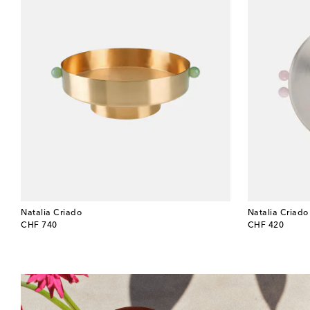
Natalia Criado
Natalia Criado
original price
original price
CHF 740
CHF 420