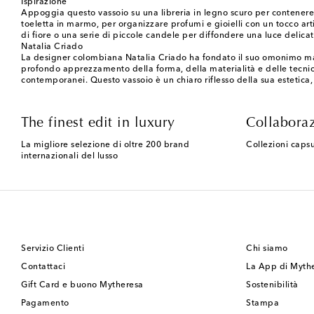
Ispirazione
Appoggia questo vassoio su una libreria in legno scuro per contenere 
toeletta in marmo, per organizzare profumi e gioielli con un tocco arti
di fiore o una serie di piccole candele per diffondere una luce delica
Natalia Criado
La designer colombiana Natalia Criado ha fondato il suo omonimo marchi
profondo apprezzamento della forma, della materialità e delle tecnic
contemporanei. Questo vassoio è un chiaro riflesso della sua estetica, 
The finest edit in luxury
Collaboraz
La migliore selezione di oltre 200 brand
Collezioni capsu
internazionali del lusso
Servizio Clienti
Chi siamo
Contattaci
La App di Myth
Gift Card e buono Mytheresa
Sostenibilità
Pagamento
Stampa