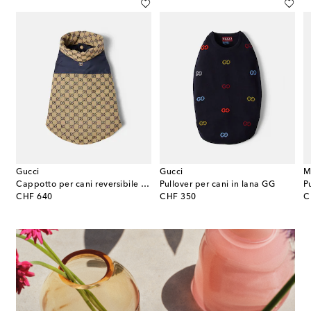
Gucci
Gucci
M
Cappotto per cani reversibile GG Supreme
Pullover per cani in lana GG
original price
original price
or
CHF 640
CHF 350
C