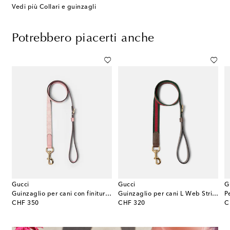
Vedi più Collari e guinzagli
Potrebbero piacerti anche
Gucci
Gucci
G
 GG S/M in canvas
Guinzaglio per cani con finiture in pelle GG
Guinzaglio per cani L Web Stripe
original price
original price
or
CHF 350
CHF 320
C