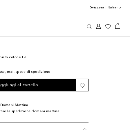
Svizzera
|
Italiano
Gucci
Home
Tessili per la casa
Coperte e plaid
misto cotone GG
sse, escl. spese di spedizione
ggiungi al carrello
 Domani Mattina
rtire la spedizione domani mattina.