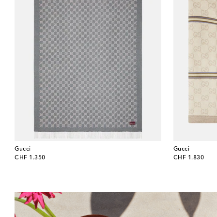
Gucci
Gucci
original price
original price
CHF 1.350
CHF 1.830