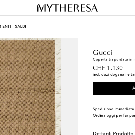
IENTI
SALDI
LIFESTYLE
Designers
Gucci
Coperta trapuntata in 
original price
CHF 1.130
incl. dazi doganali e ta
A
Spedizione Immediata
Ordina oggi per far pa
Dettagli Prodotto