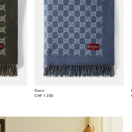
Gucci
original price
CHF 1.350