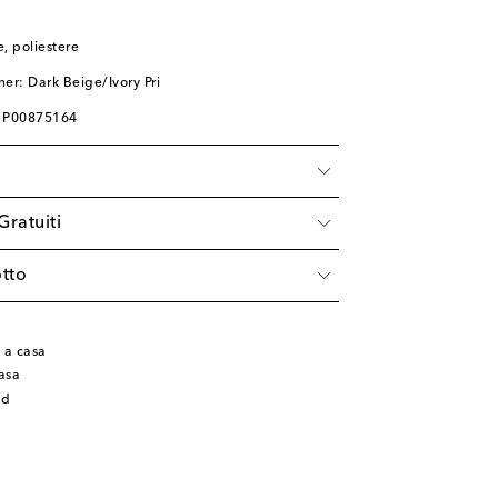
, poliestere
er: Dark Beige/Ivory Pri
: P00875164
Gratuiti
tto
 a casa
casa
id