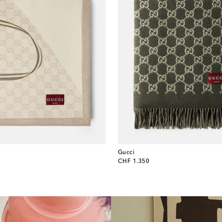
Gucci
original price
CHF 1.350