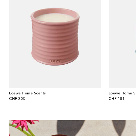
Loewe Home Scents
Loewe Home S
original price
original price
CHF 203
CHF 101