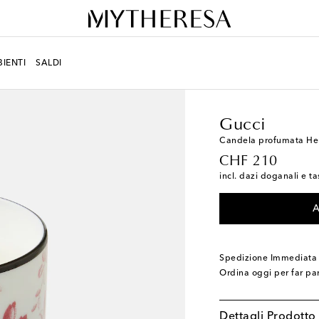
IENTI
SALDI
LIFESTYLE
Designers
Gucci
Candela profumata Her
original price
CHF 210
incl. dazi doganali e ta
A
Spedizione Immediata
Ordina oggi per far pa
Dettagli Prodotto