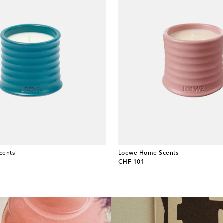
cents
Loewe Home Scents
original price
CHF 101