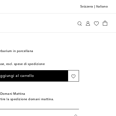
Svizzera
|
Italiano
Gucci
Home
Candele e profumatori
Candele
barium in porcellana
sse, escl. spese di spedizione
ggiungi al carrello
 Domani Mattina
rtire la spedizione domani mattina.