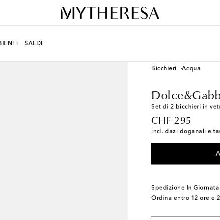
IENTI
SALDI
LIFESTYLE
Designers
Bicchieri
Acqua
Dolce&Gabb
Set di 2 bicchieri in vet
original price
CHF 295
incl. dazi doganali e ta
A
Spedizione In Giornata
Ordina entro
12 ore e 