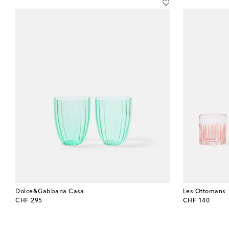
Dolce&Gabbana Casa
Les-Ottomans
original price
original price
CHF 295
CHF 140