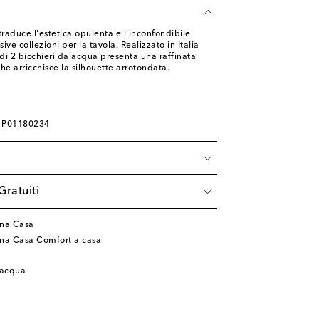
duce l'estetica opulenta e l'inconfondibile
ve collezioni per la tavola. Realizzato in Italia
t di 2 bicchieri da acqua presenta una raffinata
he arricchisce la silhouette arrotondata.
: P01180234
Gratuiti
na Casa
na Casa Comfort a casa
l’acqua