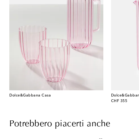
Dolce&Gabbana Casa
Dolce&Gabban
original price
CHF 355
Potrebbero piacerti anche