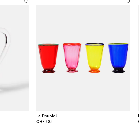
La DoubleJ
original price
CHF 385