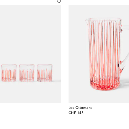
Les-Ottomans
original price
CHF 145