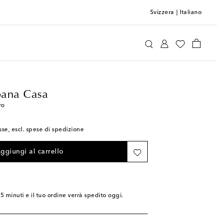
Svizzera
|
Italiano
Dolce&Gabbana Casa
Home
Tavola e bar
ana Casa
ro
sse, escl. spese di spedizione
ggiungi al carrello
25 minuti
e il tuo ordine verrà spedito oggi.