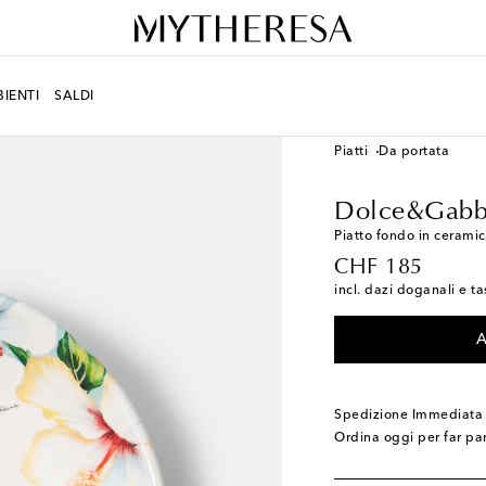
IENTI
SALDI
LIFESTYLE
Designers
Piatti
Da portata
Dolce&Gabb
Piatto fondo in cerami
original price
CHF 185
incl. dazi doganali e ta
A
Spedizione Immediata
Ordina oggi per far pa