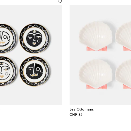
r
Les-Ottomans
original price
CHF 85