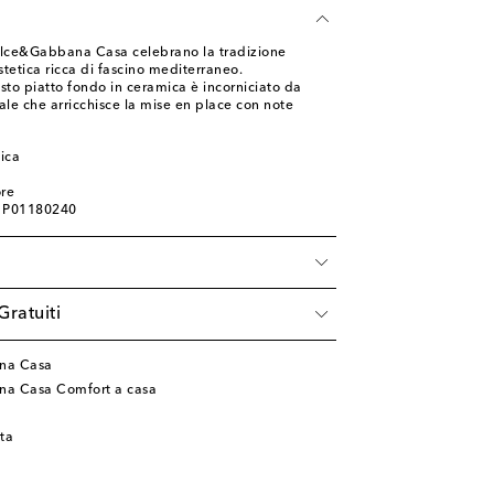
olce&Gabbana Casa celebrano la tradizione
stetica ricca di fascino mediterraneo.
esto piatto fondo in ceramica è incorniciato da
ale che arricchisce la mise en place con note
ica
ore
: P01180240
Gratuiti
na Casa
na Casa Comfort a casa
ata