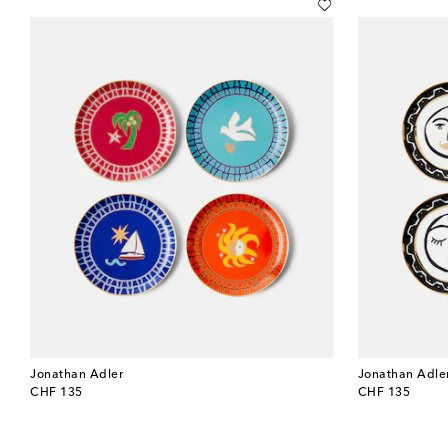
Jonathan Adler
Jonathan Adle
original price
original price
CHF 135
CHF 135