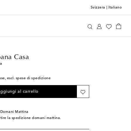
Svizzera
|
Italiano
Dolce&Gabbana Casa
Home
Tavola e bar
ana Casa
ca
sse, escl. spese di spedizione
ggiungi al carrello
 Domani Mattina
rtire la spedizione domani mattina.