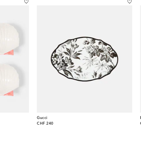
Gucci
original price
CHF 240