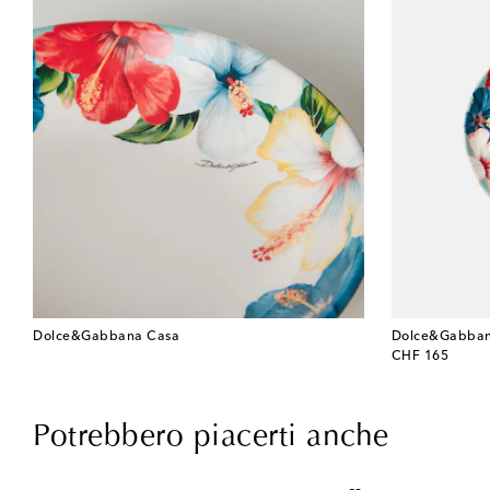
Dolce&Gabbana Casa
Dolce&Gabban
original price
CHF 165
Potrebbero piacerti anche