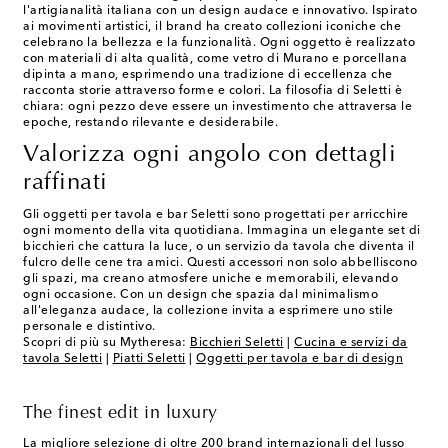
l'artigianalità italiana con un design audace e innovativo. Ispirato
ai movimenti artistici, il brand ha creato collezioni iconiche che
celebrano la bellezza e la funzionalità. Ogni oggetto è realizzato
con materiali di alta qualità, come vetro di Murano e porcellana
dipinta a mano, esprimendo una tradizione di eccellenza che
racconta storie attraverso forme e colori. La filosofia di Seletti è
chiara: ogni pezzo deve essere un investimento che attraversa le
epoche, restando rilevante e desiderabile.
Valorizza ogni angolo con dettagli
raffinati
Gli oggetti per tavola e bar Seletti sono progettati per arricchire
ogni momento della vita quotidiana. Immagina un elegante set di
bicchieri che cattura la luce, o un servizio da tavola che diventa il
fulcro delle cene tra amici. Questi accessori non solo abbelliscono
gli spazi, ma creano atmosfere uniche e memorabili, elevando
ogni occasione. Con un design che spazia dal minimalismo
all'eleganza audace, la collezione invita a esprimere uno stile
personale e distintivo.
Scopri di più su Mytheresa:
Bicchieri Seletti
|
Cucina e servizi da
tavola Seletti
|
Piatti Seletti
|
Oggetti per tavola e bar di design
The finest edit in luxury
La migliore selezione di oltre 200 brand internazionali del lusso