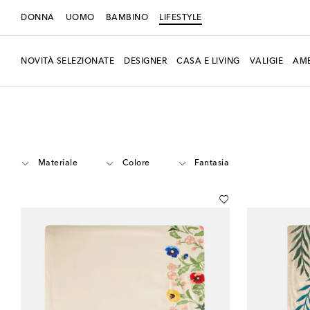
DONNA
UOMO
BAMBINO
LIFESTYLE
NOVITÀ SELEZIONATE
DESIGNER
CASA E LIVING
VALIGIE
AMB
LIFESTYLE
Designers
Les-Ottomans
Home
Tessili per la casa
Tess
Materiale
Colore
Fantasia