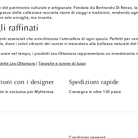
del patrimonio culturale e artigianale. Fondata da Bertrando Di Renzo, la m
i pezzo della collezione racconta storie di viaggi e tradizioni, rendendo o
non solo accoglie, ma incanta.
i raffinati
i essenziali che arricchiscono l'atmosfera di ogni spazio. Perfetti per cene
le, dove i colori vibranti dei runner si mescolano alla bellezza naturale d
durare nel tempo, i prodotti Les-Ottomans rappresentano un investimento in b
iette Les-Ottomans
|
Tovaglie e runner di lusso
ioni con i designer
Spedizioni rapide
le in esclusiva per Mytheresa
Consegna in oltre 130 paesi
Condizioni generali