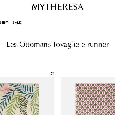
IENTI
SALDI
ili per la tavola
Tovaglie e runner
Les-Ottomans Tovaglie e runner