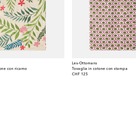
Les-Ottomans
tone con ricamo
Tovaglia in cotone con stampa
original price
CHF 125