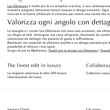
Les-Ottomans
è molto più di un semplice marchio; è una celebrazione 
maestria artigiana attraverso tessuti lussuosi e design evocativi. Ogn
ricercati e le trame sofisticate si uniscono per creare una tavola che 
Valorizza ogni angolo con dettagl
Le tovaglie e i runner Les-Ottomans non sono solo accessori, ma element
un rifugio di stile. Immagina una cena all'aperto, illuminata da cande
valorizzato da dettagli che parlano di gusto e raffinatezza.
Realizzati con materiali di altissima qualità e un design pensato per 
possibilità di elevare i tuoi spazi.
Scopri di più su Mytheresa:
Tessili per la tavola Les-Ottomans
|
Tovagl
The finest edit in luxury
Collaboraz
La migliore selezione di oltre 200 brand
Collezioni capsu
internazionali del lusso
Servizio Clienti
Chi siamo