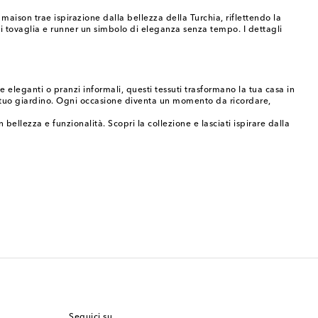
aison trae ispirazione dalla bellezza della Turchia, riflettendo la
gni tovaglia e runner un simbolo di eleganza senza tempo. I dettagli
 eleganti o pranzi informali, questi tessuti trasformano la tua casa in
el tuo giardino. Ogni occasione diventa un momento da ricordare,
ellezza e funzionalità. Scopri la collezione e lasciati ispirare dalla
Seguici su