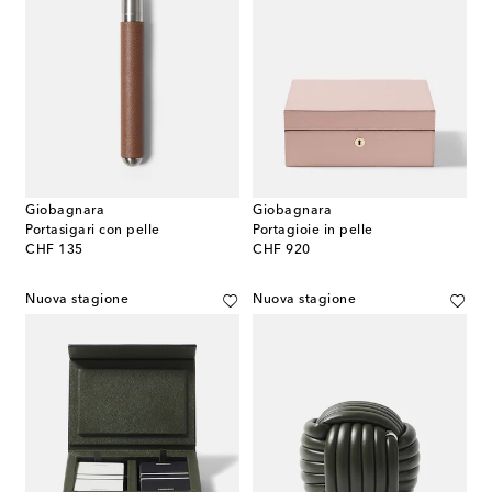
Giobagnara
Giobagnara
Portasigari con pelle
Portagioie in pelle
original price
original price
CHF 135
CHF 920
Nuova stagione
Nuova stagione