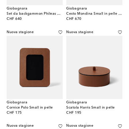
Giobagnara
Giobagnara
Set da backgammon Phileas Miniature in pelle
Cesto Mondina Small in pelle intrecciata
original price
original price
CHF 640
CHF 670
Nuova stagione
Nuova stagione
Giobagnara
Giobagnara
Cornice Polo Small in pelle
Scatola Harris Small in pelle
original price
original price
CHF 175
CHF 195
Nuova stagione
Nuova stagione