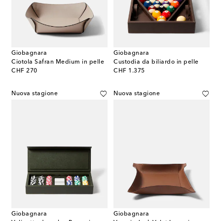
Giobagnara
Giobagnara
Ciotola Safran Medium in pelle
Custodia da biliardo in pelle
original price
original price
CHF 270
CHF 1.375
Nuova stagione
Nuova stagione
Giobagnara
Giobagnara