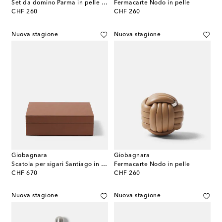
Set da domino Parma in pelle e noce
Fermacarte Nodo in pelle
original price
original price
CHF 260
CHF 260
Nuova stagione
Nuova stagione
Giobagnara
Giobagnara
Scatola per sigari Santiago in legno e pelle
Fermacarte Nodo in pelle
original price
original price
CHF 670
CHF 260
Nuova stagione
Nuova stagione