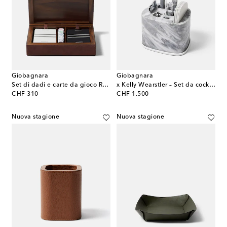
Giobagnara
Giobagnara
Set di dadi e carte da gioco Royal
x Kelly Wearstler – Set da cocktail Maris
original price
original price
CHF 310
CHF 1.500
Nuova stagione
Nuova stagione