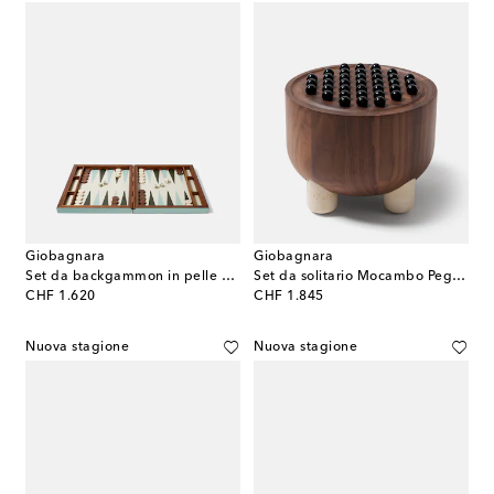
Giobagnara
Giobagnara
Set da backgammon in pelle e legno
Set da solitario Mocambo Peg in noce
original price
original price
CHF 1.620
CHF 1.845
Nuova stagione
Nuova stagione