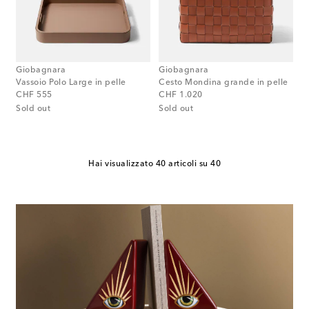
Giobagnara
Giobagnara
Vassoio Polo Large in pelle
Cesto Mondina grande in pelle
original price
original price
CHF 555
CHF 1.020
Sold out
Sold out
Hai visualizzato 40 articoli su 40