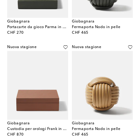
Giobagnara
Giobagnara
Portacarte da gioco Parma in pelle
Fermaporta Nodo in pelle
original price
original price
CHF 270
CHF 465
Nuova stagione
Nuova stagione
Giobagnara
Giobagnara
Custodia per orologi Frank in pelle
Fermaporta Nodo in pelle
original price
original price
CHF 870
CHF 465