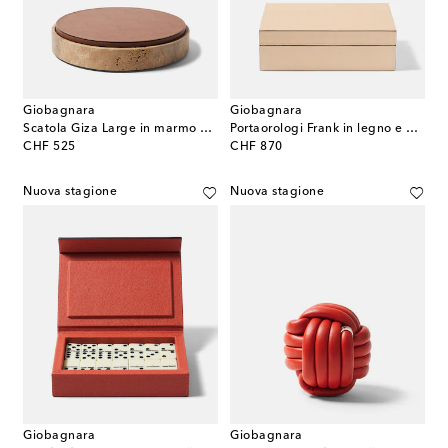
Giobagnara
Giobagnara
Scatola Giza Large in marmo e pelle
Portaorologi Frank in legno e pelle
original price
original price
CHF 525
CHF 870
Nuova stagione
Nuova stagione
Giobagnara
Giobagnara