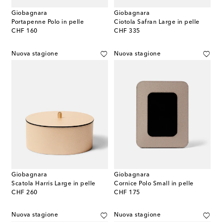
Giobagnara
Giobagnara
Portapenne Polo in pelle
Ciotola Safran Large in pelle
original price
original price
CHF 160
CHF 335
Nuova stagione
Nuova stagione
Giobagnara
Giobagnara
Scatola Harris Large in pelle
Cornice Polo Small in pelle
original price
original price
CHF 260
CHF 175
Nuova stagione
Nuova stagione