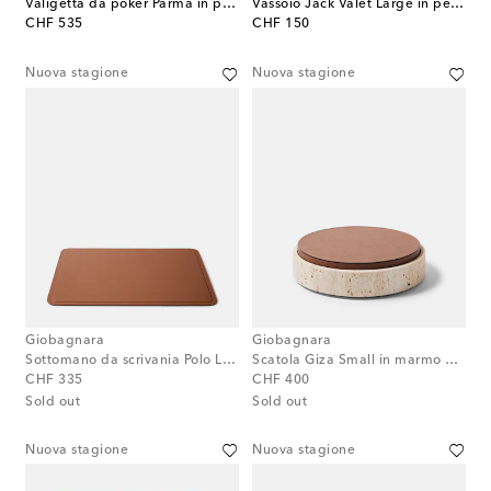
Valigetta da poker Parma in pelle
Vassoio Jack Valet Large in pelle
original price
original price
CHF 535
CHF 150
Nuova stagione
Nuova stagione
Giobagnara
Giobagnara
Sottomano da scrivania Polo Large in pelle
Scatola Giza Small in marmo e pelle
original price
original price
CHF 335
CHF 400
Sold out
Sold out
Nuova stagione
Nuova stagione