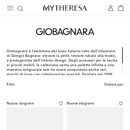
Giobagnara è l’emblema del lusso italiano nato dall'intuizione
di Giorgio Bagnara: elevare la pelle, texture rubata alla moda,
a protagonista dell’interior design. Dagli accessori per la tavola
ai piccoli mobili, la collezione vanta una palette infinita e una
maestria artigianale tale da avere conquistato anche vari
marchi di lusso con collaborazioni speciali. Fondata nel 1999,
l'azienda ha sede a Genova. Qui, insieme alla moglie Vanessa,
Giorgio continua la tradizione familiare guidando laboratori
Filtri
Ordina per
dove il cuore del brand - la pelle come materiale d’elezione -
incontra un design funzionale elegante e senza tempo.
Nuova stagione
Nuova stagione