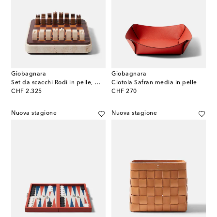
Giobagnara
Giobagnara
Set da scacchi Rodi in pelle, marmo e legno
Ciotola Safran media in pelle
original price
original price
CHF 2.325
CHF 270
Nuova stagione
Nuova stagione