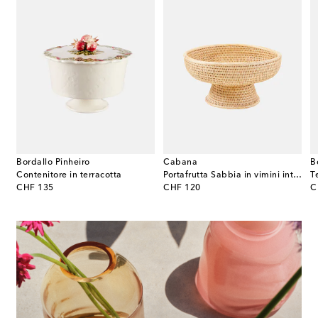
Bordallo Pinheiro
Cabana
B
Contenitore in terracotta
Portafrutta Sabbia in vimini intrecciato
T
original price
original price
or
CHF 135
CHF 120
C