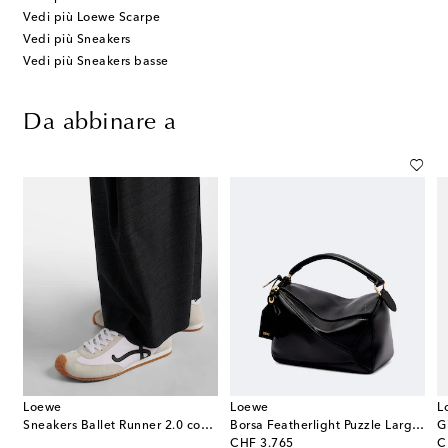
Vedi più Loewe Scarpe
Vedi più Sneakers
Vedi più Sneakers basse
Da abbinare a
Loewe
Loewe
L
n lana con cintura a quadri
Sneakers Ballet Runner 2.0 con suede
Borsa Featherlight Puzzle Large in pelle
G
original price
or
CHF 3.765
C