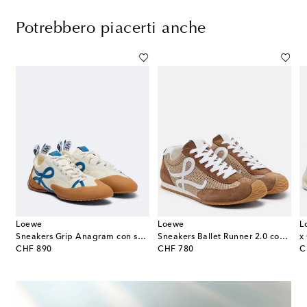
Potrebbero piacerti anche
Loewe
Loewe
L
in cavallino con suede
Sneakers Grip Anagram con suede
Sneakers Ballet Runner 2.0 con suede
x
original price
original price
or
CHF 890
CHF 780
C