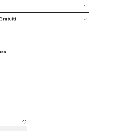
à
Gratuiti
acco