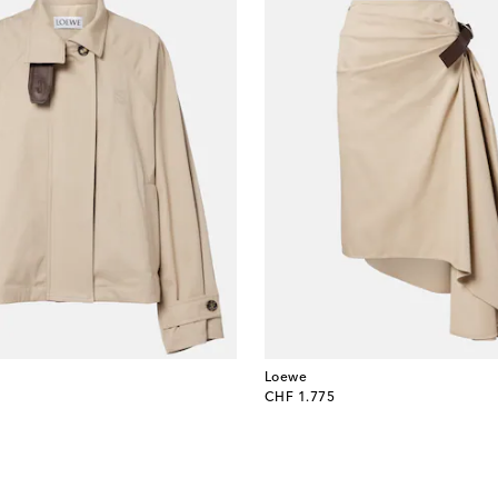
Loewe
original price
CHF 1.775