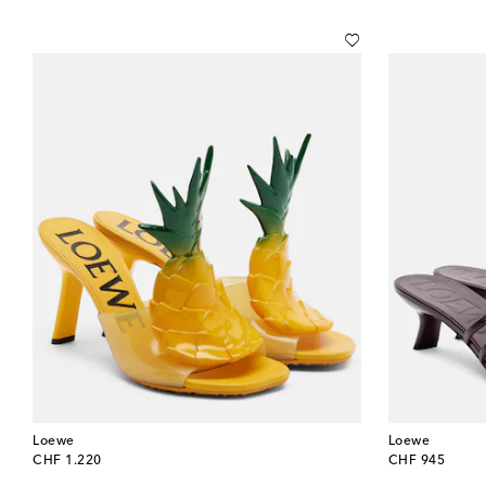
Loewe
Loewe
original price
original price
CHF 1.220
CHF 945