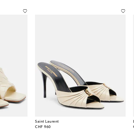
Saint Laurent
original price
CHF 960