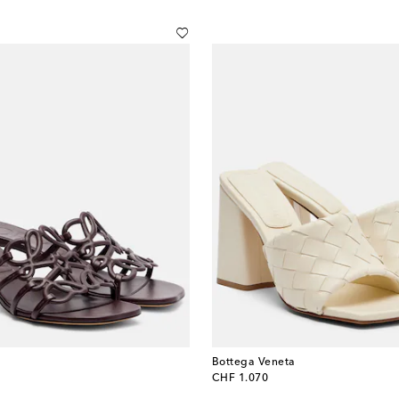
Bottega Veneta
original price
CHF 1.070