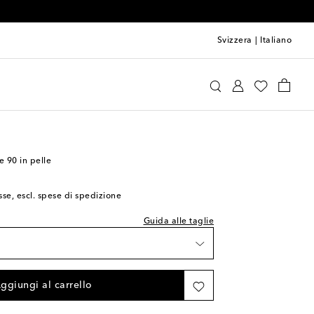
Svizzera
|
Italiano
ewe
Scarpe
Sandali
Con tacco
al numero indicato
 wishlist
 wishlist
e 90 in pelle
lo
sse, escl. spese di spedizione
 wishlist
Guida alle taglie
 wishlist
lo
ggiungi al carrello