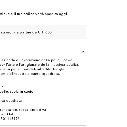
minuti
e il tuo ordine verrà spedito oggi.
e su ordini a partire da CHF600
azienda di lavorazione della pelle, Loewe
 l'arte e l'artigianato della massima qualità.
alia in pelle, i sandali infradito Toggle
 cm e silhouette a punta squadrata.
lle
pelle, suola in cuoio
erta quadrata
per scarpe, sacca protettiva
ner: Oak
: P01118176