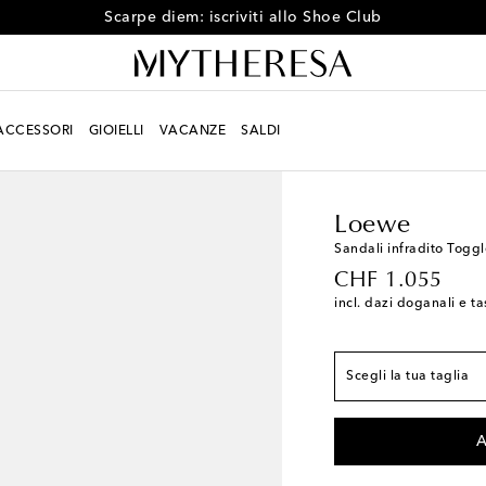
Scarpe diem: iscriviti allo Shoe Club
ACCESSORI
GIOIELLI
VACANZE
SALDI
Donna
Designers
Lo
Vestibilità conforme 
EU 36
Aggiungi alla
Loewe
EU 37
Aggiungi alla
Sandali infradito Toggl
original price
CHF 1.055
EU 38
Ultimo artico
incl. dazi doganali e ta
EU 39
Aggiungi alla
EU 40
Aggiungi alla
Scegli la tua taglia
EU 41
Ultimo artico
A