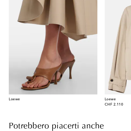
Loewe
Loewe
original price
CHF 2.110
Potrebbero piacerti anche