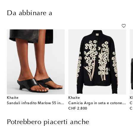
Da abbinare a
Khaite
Khaite
K
Sandali infradito Marlow 55 in pelle
Camicia Argo in seta e cotone con ricamo
C
original price
or
CHF 2.800
C
Potrebbero piacerti anche