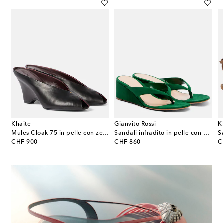
Khaite
Gianvito Rossi
K
Mules Cloak 75 in pelle con zeppa
Sandali infradito in pelle con plateau
S
original price
original price
or
CHF 900
CHF 860
C