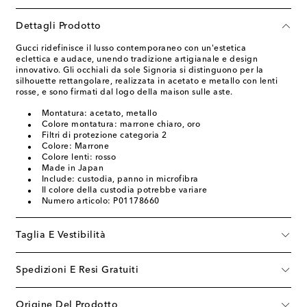
Dettagli Prodotto
Gucci ridefinisce il lusso contemporaneo con un'estetica
eclettica e audace, unendo tradizione artigianale e design
innovativo. Gli occhiali da sole Signoria si distinguono per la
silhouette rettangolare, realizzata in acetato e metallo con lenti
rosse, e sono firmati dal logo della maison sulle aste.
Montatura: acetato, metallo
Colore montatura: marrone chiaro, oro
Filtri di protezione categoria 2
Colore: Marrone
Colore lenti: rosso
Made in Japan
Include: custodia, panno in microfibra
Il colore della custodia potrebbe variare
Numero articolo: P01178660
Taglia E Vestibilità
Spedizioni E Resi Gratuiti
Origine Del Prodotto