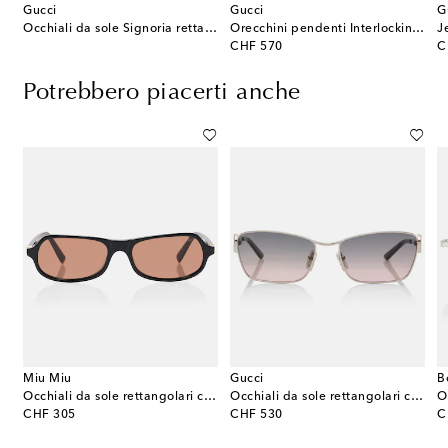
Gucci
Gucci
G
i Mercato Medium in pelle
Occhiali da sole Signoria rettangolari
Orecchini pendenti Interlocking G
original price
or
CHF 570
C
Potrebbero piacerti anche
Miu Miu
Gucci
B
sole ovali Dior Clover B1I
Occhiali da sole rettangolari con logo
Occhiali da sole rettangolari con cristalli
O
original price
original price
or
CHF 305
CHF 530
C