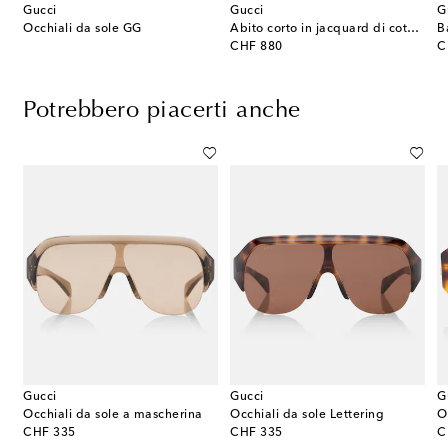
Gucci
Gucci
G
i GG Marmont
Occhiali da sole GG
Abito corto in jacquard di cotone GG
original price
or
CHF 880
C
Potrebbero piacerti anche
Gucci
Gucci
G
iali da sole a mascherina CD Chain M2U
Occhiali da sole a mascherina
Occhiali da sole Lettering
O
original price
original price
or
CHF 335
CHF 335
C