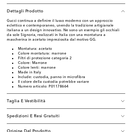
Dettagli Prodotto
Gucci continua a definire il lusso moderno con un approccio
eclettico e contemporaneo, unendo la tradizione artigianale
italiana a un design innovativo. Ne sono un esempio gli occhiali
da sole Signoria, realizzati in Italia con una montatura a
mascherina in acetato impreziosita dal motivo GG.
Montatura: acetato
Colore montatura: marrone
Filtri di protezione categoria 2
Colore: Marrone
Colore lenti: marrone
Made in Italy
Include: custodia, panno in microfibra
Il colore della custodia potrebbe variare
Numero articolo: P01178664
Taglia E Vestibilità
Spedizioni E Resi Gratuiti
Origine Del Prodotto