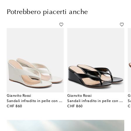
Potrebbero piacerti anche
Gianvito Rossi
Gianvito Rossi
G
 slingback in pelle metallizzata
Sandali infradito in pelle con zeppa
Sandali infradito in pelle con zeppa
S
original price
original price
or
CHF 860
CHF 860
C