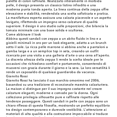
palette di colori raffinate. Realizzato interamente in morbida
pelle, il design presenta un classico listino infradito e una
moderna punta tonda aperta. La linea continua della zeppa offre
elevazione e stabilità, rendendola una scelta sofisticata e pratica.
La manifattura esperta assicura una calzata piacevole e un aspetto
levigato, riflettendo un impegno verso calzature di qualità
superiore. Il design è uno studio sulle proporzioni, che bilancia la
tomaia minimale con una base solida e scultorea.
Come abbinare il look
Abbina questi sandali con zeppa a un abito fluido in lino e a
gioielli minimali in oro per un look elegante, adatto a un brunch
sotto il sole. La ricca pelle marrone si abbina anche a pantaloni a
gamba larga e a un semplice top in seta, creando un outfit
ricercato per una visita a una galleria d'arte o una cena all'aperto.
La discreta altezza della zeppa li rende la scelta ideale per le
occasioni che richiedono comfort e portamento, consentendo di
muoversi con grazia durante il giorno e la sera. La loro versatilità li
rende un caposaldo di qualsiasi guardaroba da vacanza.
Gianvito Rossi
Gianvito Rossi ha lanciato il suo marchio omonimo nel 2006,
basandosi su una tradizione di eccezionale maestria calzaturiera.
La maison si distingue per il suo impegno costante nel creare
calzature eleganti, moderne e comode per la donna. Ogni
collezione privilegia silhouette pure e raffinate rispetto alle
tendenze passeggere. Questi sandali in pelle con zeppa sono un
chiaro riflesso di questa filosofia, mostrando un perfetto equilibrio
tra design contemporaneo e durevole vestibilità. L'attenzione ai
materiali di alta qualità e alla costruzione impeccabile si traduce