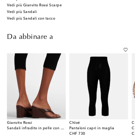
Vedi più Gianvito Rossi Scarpe
Vedi più Sandali
Vedi più Sandali con tacco
Da abbinare a
Gianvito Rossi
Chloé
C
in popeline di cotone con volant
Sandali infradito in pelle con zeppa
Pantaloni capri in maglia
C
original price
or
CHF 730
C