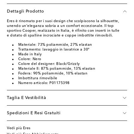
Dettagli Prodotto
Eres è rinomato per i suoi design che scolpiscono la silhouette,
unendo un'eleganza sobria a un comfort eccezionale. Il top
sportivo Cooper, realizzato in Italia, è rifinito con inserti in tulle
e dotato di spalline incrociate e coppe imbottite rimovibili.
Materiale: 73% poliammide, 27% elastan
Trattamento: lavaggio in lavatrice a 30°
Made in Italy
Colore: Nero
Colore del designer: Black/Grizzly
Materiale II: 87% poliammide, 13% elastan
Fodera: 90% poliammide, 10% elastan
Imbottitura rimovibile
Numero articolo: P01175398
Taglia E Vestibilità
Spedizioni E Resi Gratuiti
Vedi più Eres