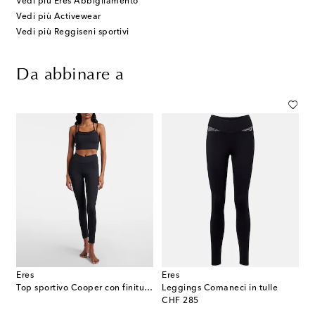
Vedi più Eres Abbigliamento
Vedi più Activewear
Vedi più Reggiseni sportivi
Da abbinare a
Eres
Eres
Top sportivo Cooper con finiture in tulle
Leggings Comaneci in tulle
original price
CHF 285