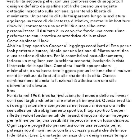
vestibilità seconda pelle, con una compressione di supporto. Il
design è definito da spalline sottili che creano un elegante
dettaglio incrociato sulla schiena, garantendo libertà di
movimento. Un pannello di tulle trasparente lungo la scollatura
aggiunge un tocco di delicatezza distintivo, mentre le imbottiture
rimovibili consentono una vestibilità e una silhouette
personalizzate. Il risultato è un capo che fonde una costruzione
performante con l'estetica caratteristica della maison.
Come abbinare il look
Abbina il top sportivo Cooper ai leggings coordinati di Eres per un
look perfetto e curato, ideale per una lezione di Pilates mattutina
o una sessione di sbarra. Per le commissioni post-allenamento,
indossa un maglione con la schiena scoperta, lasciando in vista
l'intreccio delle spalline. Completa l'outfit con sneakers
minimaliste e una borsa tote leggera per un insieme che si muove
con disinvoltura dallo studio alle strade della città. Questa
combinazione bilancia la funzionalità atletica con uno stile
disinvolto ed elevato.
Eres
Fondata nel 1968, Eres ha rivoluzionato il mondo dello swimwear
con i suoi tagli architettonici e materiali innovativi. Questa eredità
di design sartoriale e competenza nei tessuti si riversa ora nelle
sue collezioni di abbigliamento sportivo. Il top sportivo Cooper
riflette i valori fondamentali del brand, dimostrando un impegno
per le linee pulite, una vestibilità impeccabile e un lusso discreto.
Ogni capo è progettato per sentirsi come una seconda pelle,
potenziando il movimento con la sicurezza pacata che definisce
l'identità di Eres. È una testimonianza di un design senza tempo