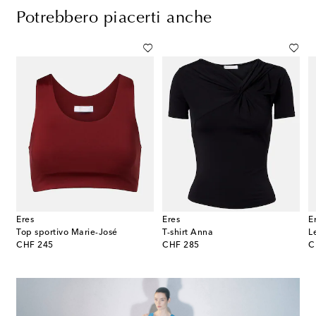
Potrebbero piacerti anche
Eres
Eres
E
bledon – Gonna da tennis plissé
Top sportivo Marie-José
T-shirt Anna
L
original price
original price
or
CHF 245
CHF 285
C