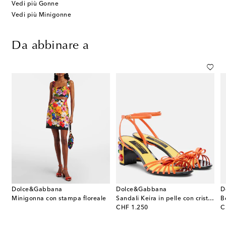
Vedi più Gonne
Vedi più Minigonne
Da abbinare a
Dolce&Gabbana
Dolce&Gabbana
D
ropped con stampa floreale
Minigonna con stampa floreale
Sandali Keira in pelle con cristalli
original price
or
CHF 1.250
C