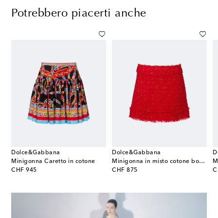
Potrebbero piacerti anche
Dolce&Gabbana
Dolce&Gabbana
D
a in twill di cotone e seta
Minigonna Caretto in cotone
Minigonna in misto cotone bouclé
M
original price
original price
or
CHF 945
CHF 875
C