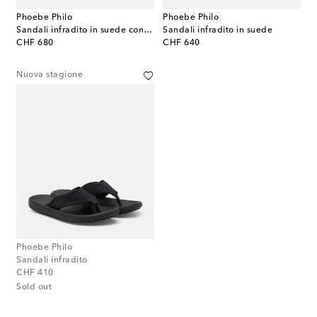
Phoebe Philo
Phoebe Philo
Sandali infradito in suede con zeppa
Sandali infradito in suede
original price
original price
CHF 680
CHF 640
Nuova stagione
Phoebe Philo
Sandali infradito
original price
CHF 410
Sold out