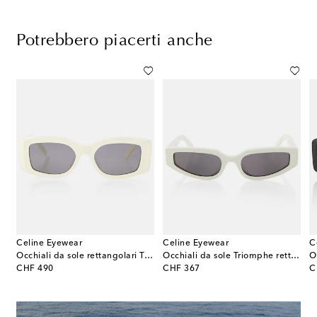
Potrebbero piacerti anche
Celine Eyewear
Celine Eyewear
C
1U
Occhiali da sole rettangolari Triomphe XL
Occhiali da sole Triomphe rettangolari
original price
original price
or
CHF 490
CHF 367
C