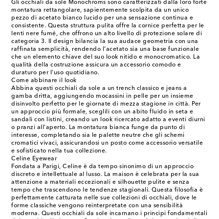
Gli occhiali da sole Monochroms sono caratterizzati dalla loro forte
montatura rettangolare, sapientemente scolpita da un unico
pezzo di acetato bianco lucido per una sensazione continua e
consistente. Questa struttura pulita offre la cornice perfetta per le
lenti nere fumé, che offrono un alto livello di protezione solare di
categoria 3. Il design bilancia la sua audace geometria con una
raffinata semplicità, rendendo l'acetato sia una base funzionale
che un elemento chiave del suo look nitido e monocromatico. La
qualità della costruzione assicura un accessorio comodo e
duraturo per l'uso quotidiano.
Come abbinare il look
Abbina questi occhiali da sole a un trench classico e jeans a
gamba dritta, aggiungendo mocassini in pelle per un insieme
disinvolto perfetto per le giornate di mezza stagione in città. Per
un approccio più formale, sceglili con un abito fluido in seta e
sandali con listini, creando un look ricercato adatto a eventi diurni
o pranzi all'aperto. La montatura bianca funge da punto di
interesse, completando sia le palette neutre che gli schemi
cromatici vivaci, assicurandosi un posto come accessorio versatile
e sofisticato nella tua collezione.
Celine Eyewear
Fondata a Parigi, Celine è da tempo sinonimo di un approccio
discreto e intellettuale al lusso. La maison è celebrata per la sua
attenzione a materiali eccezionali e silhouette pulite e senza
tempo che trascendono le tendenze stagionali. Questa filosofia è
perfettamente catturata nelle sue collezioni di occhiali, dove le
forme classiche vengono reinterpretate con una sensibilità
moderna. Questi occhiali da sole incarnano i principi fondamentali