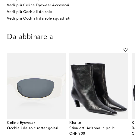
Vedi più Celine Eyewear Accessori
Vedi più Occhiali da sole
Vedi più Occhiali da sole squadrati
Da abbinare a
Celine Eyewear
Khaite
K
Occhiali da sole rettangolari
Stivaletti Arizona in pelle
B
original price
or
CHF 900
C