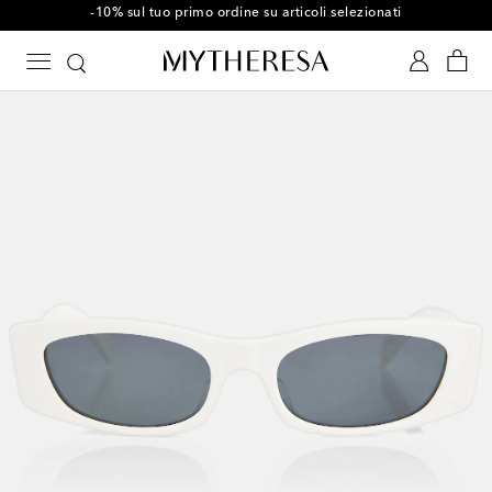
-10% sul tuo primo ordine su articoli selezionati