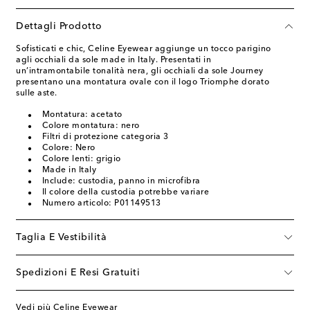
Dettagli Prodotto
Sofisticati e chic, Celine Eyewear aggiunge un tocco parigino
agli occhiali da sole made in Italy. Presentati in
un’intramontabile tonalità nera, gli occhiali da sole Journey
presentano una montatura ovale con il logo Triomphe dorato
sulle aste.
Montatura: acetato
Colore montatura: nero
Filtri di protezione categoria 3
Colore: Nero
Colore lenti: grigio
Made in Italy
Include: custodia, panno in microfibra
Il colore della custodia potrebbe variare
Numero articolo: P01149513
Taglia E Vestibilità
Spedizioni E Resi Gratuiti
Vedi più Celine Eyewear