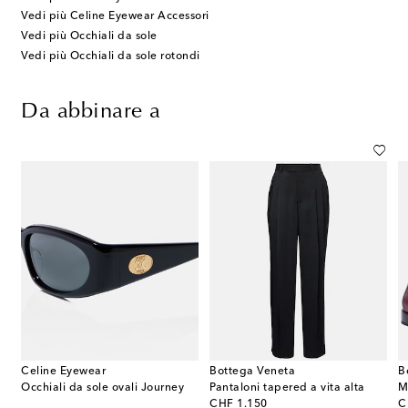
Vedi più Celine Eyewear Accessori
Vedi più Occhiali da sole
Vedi più Occhiali da sole rotondi
Da abbinare a
Celine Eyewear
Bottega Veneta
B
 cashmere e seta
Occhiali da sole ovali Journey
Pantaloni tapered a vita alta
M
original price
or
CHF 1.150
C