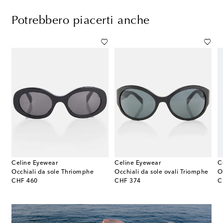
Potrebbero piacerti anche
Celine Eyewear
Celine Eyewear
C
Occhiali da sole Thriomphe
Occhiali da sole ovali Triomphe
O
original price
original price
or
CHF 460
CHF 374
C