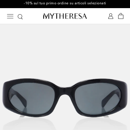
-10% sul tuo primo ordine su articoli selezionati