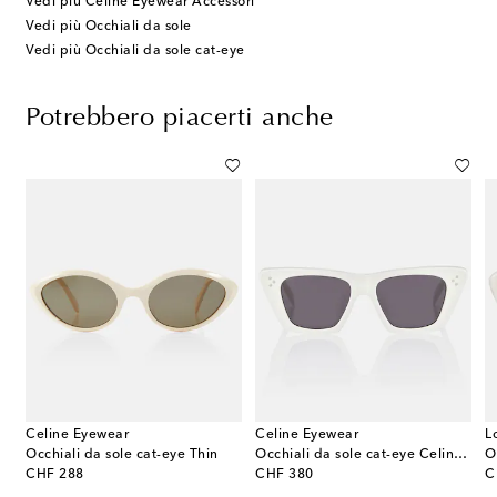
Vedi più Celine Eyewear Accessori
Vedi più Occhiali da sole
Vedi più Occhiali da sole cat-eye
Potrebbero piacerti anche
Celine Eyewear
Celine Eyewear
L
 cat-eye Celine Thin
Occhiali da sole cat-eye Thin
Occhiali da sole cat-eye Celine 3 Dots
original price
original price
or
CHF 288
CHF 380
C