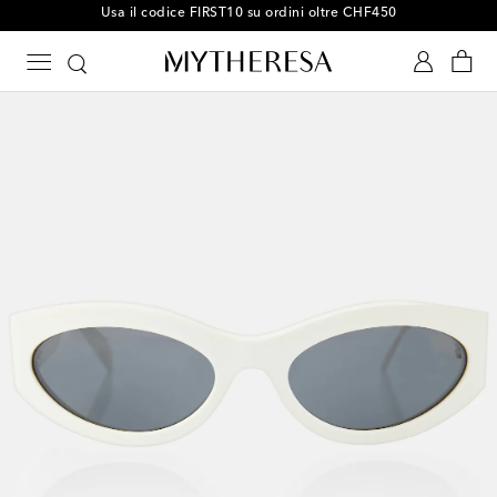
Usa il codice FIRST10 su ordini oltre CHF450