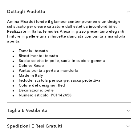
Dettagli Prodotto
Amina Muaddi fonde il glamour contemporaneo e un design
sofisticato per creare calzature dall'estetica inconfondibile.
Realizzate in Italia, le mules Alexa in pizzo presentano eleganti
finiture in pelle e una silhouette slanciata con punta a mandorla
aperta.
Tomaia: tessuto
Rivestimento: tessuto
Suola: soletta in pelle, suola in cuoio e gomma
Colore: Rosso
Punta: punta aperta a mandorla
Made in Italy
Include: scatola per scarpe, sacca protettiva
Colore del designer: Red
Decorazione: pelle
Numero articolo: P01142458
Taglia E Vestibilità
Spedizioni E Resi Gratuiti