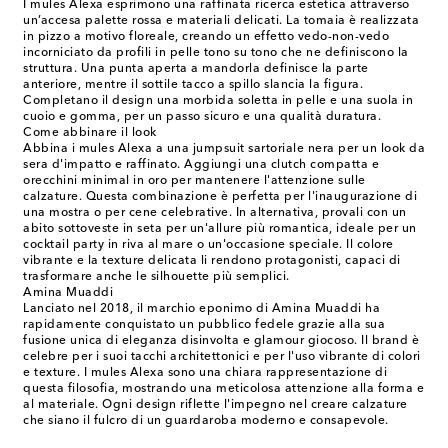
I mules Alexa esprimono una raffinata ricerca estetica attraverso
un’accesa palette rossa e materiali delicati. La tomaia è realizzata
in pizzo a motivo floreale, creando un effetto vedo-non-vedo
incorniciato da profili in pelle tono su tono che ne definiscono la
struttura. Una punta aperta a mandorla definisce la parte
anteriore, mentre il sottile tacco a spillo slancia la figura.
Completano il design una morbida soletta in pelle e una suola in
cuoio e gomma, per un passo sicuro e una qualità duratura.
Come abbinare il look
Abbina i mules Alexa a una jumpsuit sartoriale nera per un look da
sera d'impatto e raffinato. Aggiungi una clutch compatta e
orecchini minimal in oro per mantenere l'attenzione sulle
calzature. Questa combinazione è perfetta per l'inaugurazione di
una mostra o per cene celebrative. In alternativa, provali con un
abito sottoveste in seta per un'allure più romantica, ideale per un
cocktail party in riva al mare o un'occasione speciale. Il colore
vibrante e la texture delicata li rendono protagonisti, capaci di
trasformare anche le silhouette più semplici.
Amina Muaddi
Lanciato nel 2018, il marchio eponimo di Amina Muaddi ha
rapidamente conquistato un pubblico fedele grazie alla sua
fusione unica di eleganza disinvolta e glamour giocoso. Il brand è
celebre per i suoi tacchi architettonici e per l'uso vibrante di colori
e texture. I mules Alexa sono una chiara rappresentazione di
questa filosofia, mostrando una meticolosa attenzione alla forma e
al materiale. Ogni design riflette l'impegno nel creare calzature
che siano il fulcro di un guardaroba moderno e consapevole.