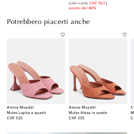
original price
discount price
CHF 1.545
CHF 927
sconto del 40%
Potrebbero piacerti anche
Amina Muaddi
Amina Muaddi
C
Mules Lupita a quadri
Mules Alexa in suede
original price
original price
or
CHF 525
CHF 555
C