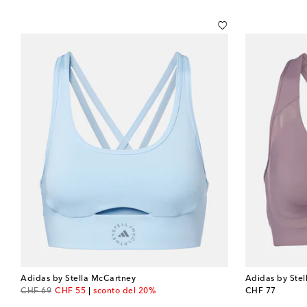
Adidas by Stella McCartney
Adidas by Ste
original price
discount price
original price
CHF 69
CHF 55
sconto del 20%
CHF 77