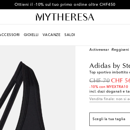
Ottieni il -10% sul tuo primo ordine oltre CHF450
ACCESSORI
GIOIELLI
VACANZE
SALDI
Donna
Designers
Adi
Activewear
Reggiseni
Adidas by St
Vestibilità conforme a
Top sportivo imbottito 
XXS
Pochi pezzi rim
original price
discoun
CHF 70
CHF 5
XS
Ultimo articolo
-10% con MYEXTRA10
incl. dazi doganali e ta
S
Vendita finale: non si a
M
Aggiungi alla wish
L
Pochi pezzi rimast
Scegli la tua taglia
XL
Pochi pezzi rimas