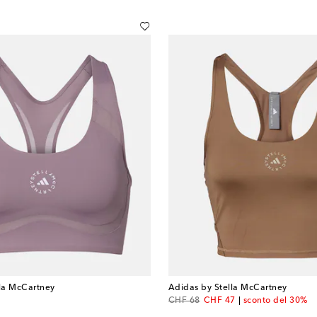
lla McCartney
Adidas by Stella McCartney
original price
discount price
CHF 68
CHF 47
sconto del 30%