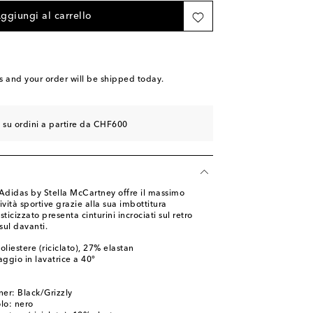
ggiungi al carrello
s
and your order will be shipped today.
e su ordini a partire da CHF600
 Adidas by Stella McCartney offre il massimo
vità sportive grazie alla sua imbottitura
sticizzato presenta cinturini incrociati sul retro
sul davanti.
liestere (riciclato), 27% elastan
ggio in lavatrice a 40°
ner: Black/Grizzly
olo: nero