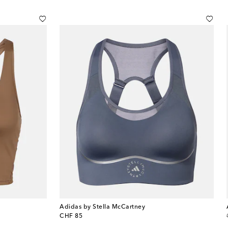
Adidas by Stella McCartney
original price
CHF 85