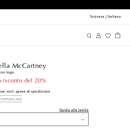
Svizzera
|
Italiano
das by Stella McCartney
Abbigliamento
ella McCartney
lla taglia indicata
con logo
asti
t price
6
sconto del 20%
sse, escl. spese di spedizione
ccettano resi
list
Guida alle taglie
i
ti