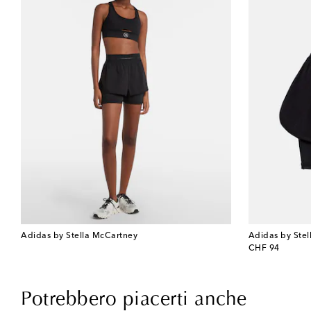
Adidas by Stella McCartney
Adidas by Ste
original price
CHF 94
Potrebbero piacerti anche