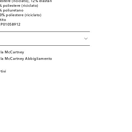
stere (riciclato), 12% elastan
 poliestere (riciclato)
% poliuretano
0% poliestere (riciclato)
tito
: P01058912
à
lla McCartney
ella McCartney Abbigliamento
tivi