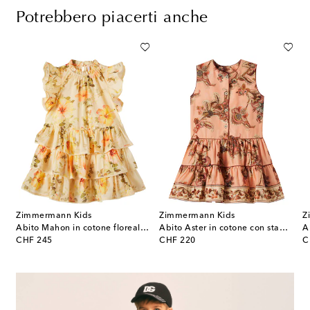
Potrebbero piacerti anche
Zimmermann Kids
Zimmermann Kids
Z
é
Abito Mahon in cotone floreale con volant
Abito Aster in cotone con stampa
original price
original price
or
CHF 245
CHF 220
C