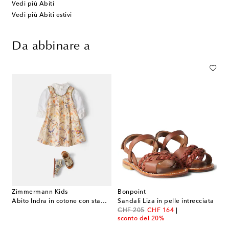
Vedi più Abiti
Vedi più Abiti estivi
Da abbinare a
Zimmermann Kids
Bonpoint
Abito Indra in cotone con stampa
Sandali Liza in pelle intrecciata
original price
discount price
CHF 205
CHF 164
sconto del 20%