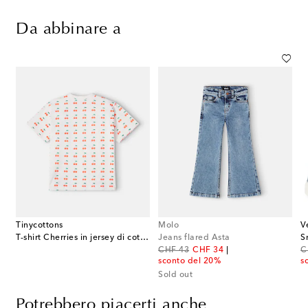
Da abbinare a
Tinycottons
Molo
V
T-shirt Cherries in jersey di cotone con stampa
Jeans flared Asta
S
original price
discount price
or
CHF 43
CHF 34
C
sconto del 20%
s
Sold out
Potrebbero piacerti anche