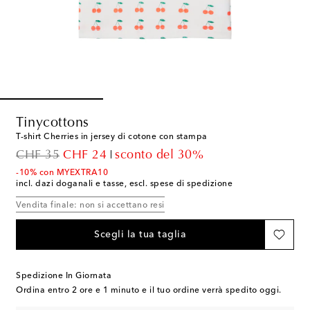
Tinycottons
T-shirt Cherries in jersey di cotone con stampa
original price
discount price
CHF 35
CHF 24
sconto del 30%
-10% con MYEXTRA10
incl. dazi doganali e tasse, escl. spese di spedizione
Vendita finale: non si accettano resi
Scegli la tua taglia
Spedizione In Giornata
Ordina entro
2 ore e 1 minuto
e il tuo ordine verrà spedito oggi.