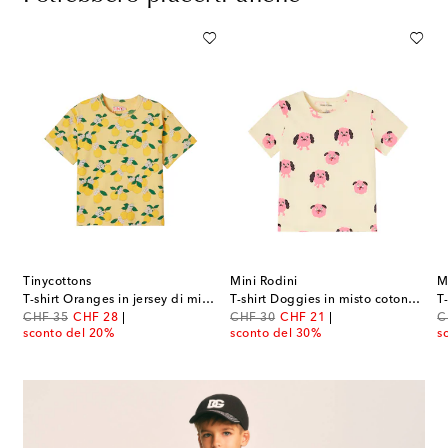
Tinycottons
Mini Rodini
M
rt Rooster in jersey di cotone
T-shirt Oranges in jersey di misto cotone
T-shirt Doggies in misto cotone con stampa
original price
discount price
original price
discount price
or
CHF 35
CHF 28
CHF 30
CHF 21
C
sconto del 20%
sconto del 30%
s