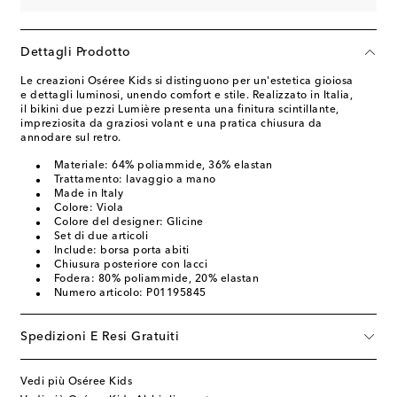
Dettagli Prodotto
Le creazioni Oséree Kids si distinguono per un'estetica gioiosa
e dettagli luminosi, unendo comfort e stile. Realizzato in Italia,
il bikini due pezzi Lumière presenta una finitura scintillante,
impreziosita da graziosi volant e una pratica chiusura da
annodare sul retro.
Materiale: 64% poliammide, 36% elastan
Trattamento: lavaggio a mano
Made in Italy
Colore: Viola
Colore del designer: Glicine
Set di due articoli
Include: borsa porta abiti
Chiusura posteriore con lacci
Fodera: 80% poliammide, 20% elastan
Numero articolo: P01195845
Spedizioni E Resi Gratuiti
Vedi più Oséree Kids