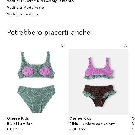
Vedi più Oséree Kids Abbigliamento
Vedi più Moda mare
Vedi più Costumi
Potrebbero piacerti anche
Oséree Kids
Oséree Kids
O
Bikini Lumière
Bikini Lumière con volant
B
original price
original price
or
CHF 155
CHF 155
C