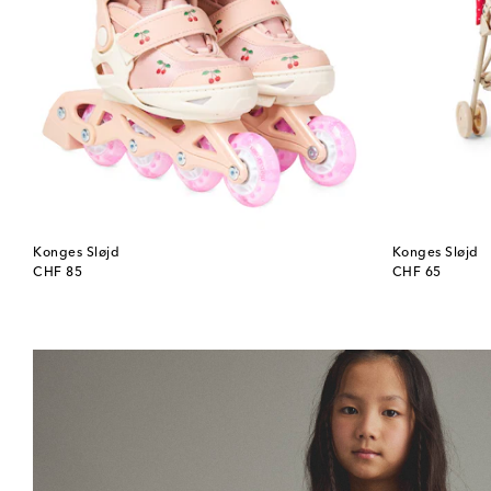
Konges Sløjd
Konges Sløjd
original price
original price
CHF 85
CHF 65