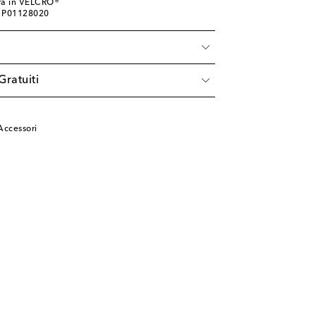
ura in VELCRO®
: P01128020
à
Gratuiti
Accessori