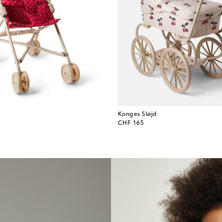
Konges Sløjd
original price
CHF 165