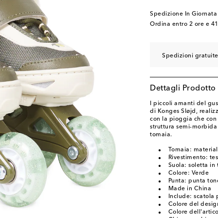
Spedizione In Giornata
Ordina entro
2 ore e 4
Spedizioni gratuit
Dettagli Prodotto
I piccoli amanti del gu
di Konges Sløjd, realizz
con la pioggia che con 
struttura semi-morbida r
tomaia.
Tomaia: materiale
Rivestimento: te
Suola: soletta in
Colore: Verde
Punta: punta to
Made in China
Include: scatola 
Colore del desi
Colore dell'artic