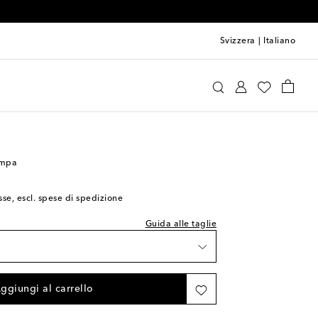
Svizzera
|
Italiano
Konges Sløjd
Accessori
Giochi
tampa
sse, escl. spese di spedizione
Guida alle taglie
ggiungi al carrello