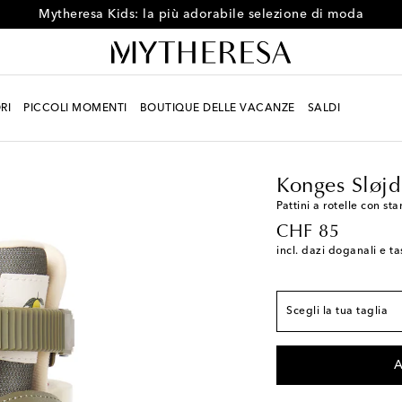
Mytheresa Kids: la più adorabile selezione di moda
RI
PICCOLI MOMENTI
BOUTIQUE DELLE VACANZE
SALDI
Bambino
Designers
Konges Sløjd
Pattini a rotelle con s
original price
CHF 85
incl. dazi doganali e ta
Taglie europee
EU 26
Scegli la tua taglia
EU 31
A