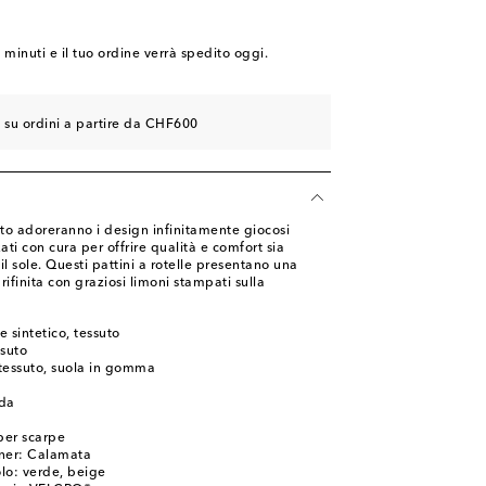
1 minuti
e il tuo ordine verrà spedito oggi.
e su ordini a partire da CHF600
sto adoreranno i design infinitamente giocosi
ati con cura per offrire qualità e comfort sia
il sole. Questi pattini a rotelle presentano una
ifinita con graziosi limoni stampati sulla
 sintetico, tessuto
ssuto
 tessuto, suola in gomma
nda
per scarpe
gner: Calamata
olo: verde, beige