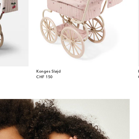
Konges Sløjd
original price
CHF 150