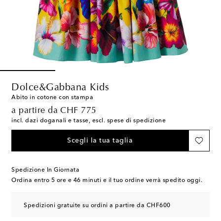
Dolce&Gabbana Kids
Abito in cotone con stampa
original price
a partire da
CHF 775
incl. dazi doganali e tasse, escl. spese di spedizione
Scegli la tua taglia
Spedizione In Giornata
Ordina entro
5 ore e 46 minuti
e il tuo ordine verrà spedito oggi.
Spedizioni gratuite su ordini a partire da CHF600