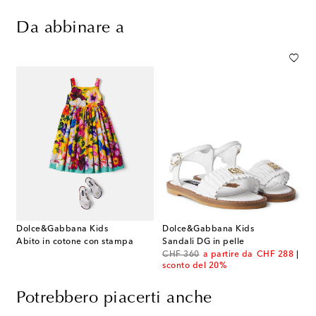
Da abbinare a
Dolce&Gabbana Kids
Dolce&Gabbana Kids
Abito in cotone con stampa
Sandali DG in pelle
original price
discount price
CHF 360
a partire da
CHF 288
sconto del 20%
Potrebbero piacerti anche