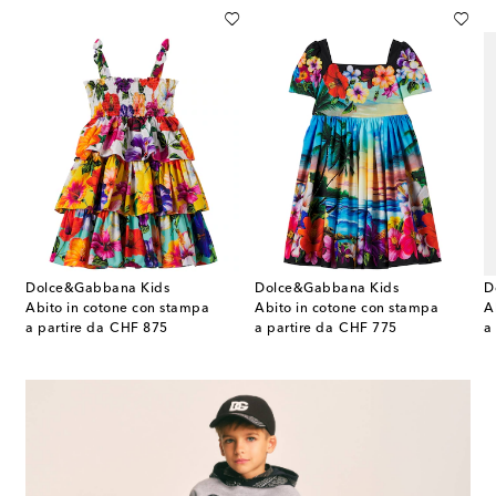
Dolce&Gabbana Kids
Dolce&Gabbana Kids
D
ttes Carretto in jersey di cotone
Abito in cotone con stampa
Abito in cotone con stampa
original price
original price
or
a partire da
CHF 875
a partire da
CHF 775
a