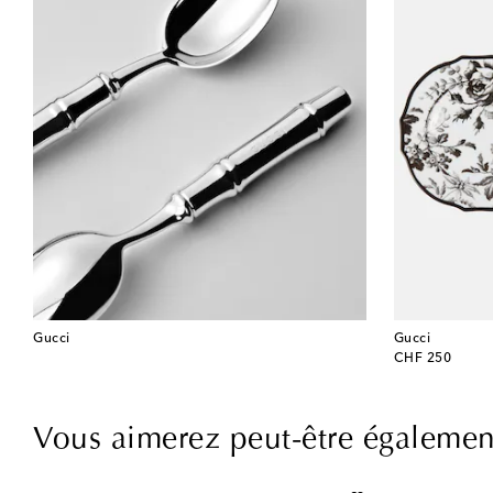
Gucci
Gucci
original price
CHF 250
Vous aimerez peut-être égalemen