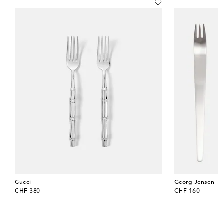
Gucci
Georg Jensen
original price
original price
CHF 380
CHF 160