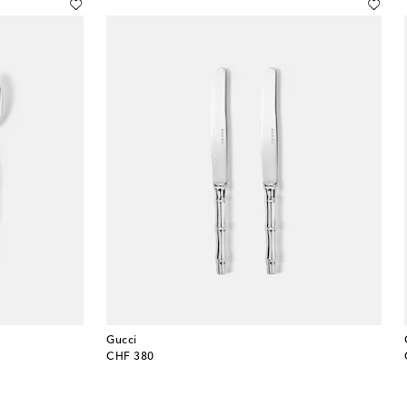
Gucci
original price
CHF 380