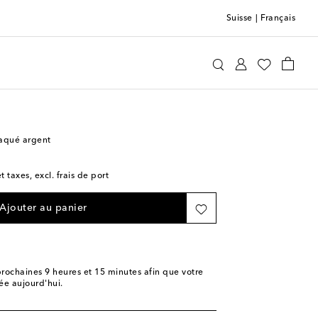
Suisse
|
Français
Gucci
Maison
Table et bar à la maison
Couverts
laqué argent
t taxes, excl. frais de port
Ajouter au panier
rochaines
9 heures et 15 minutes
afin que votre
e aujourd'hui.