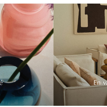
é
En v