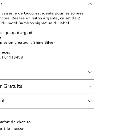
e
 vaisselle de Gucci est idéale pour les soirées
ncore. Réalisé en laiton argenté, ce set de 2
né du motif Bamboo signature du label.
n en plaqué argent
e
 selon créateur : Shine Silver
é
ièces
e: P01118458
r Gratuits
it
onfort de chez soi
ar à la maison