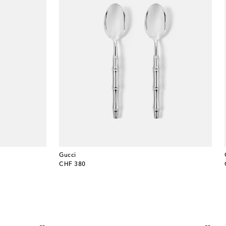
Gucci
original price
CHF 380