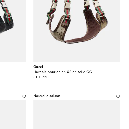
Gucci
Harnais pour chien XS en toile GG
original price
CHF 720
Nouvelle saison