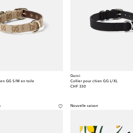
Gucci
hien GG S/M en toile
Collier pour chien GG L/XL
original price
CHF 330
n
Nouvelle saison