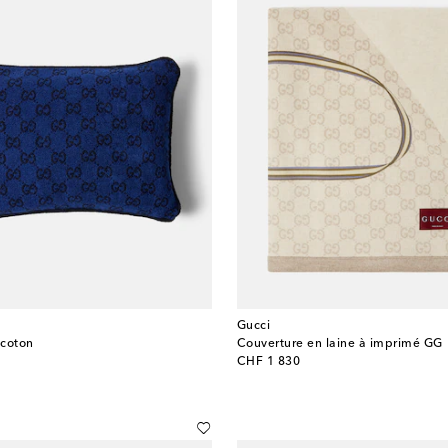
Gucci
 coton
Couverture en laine à imprimé GG
original price
CHF 1 830