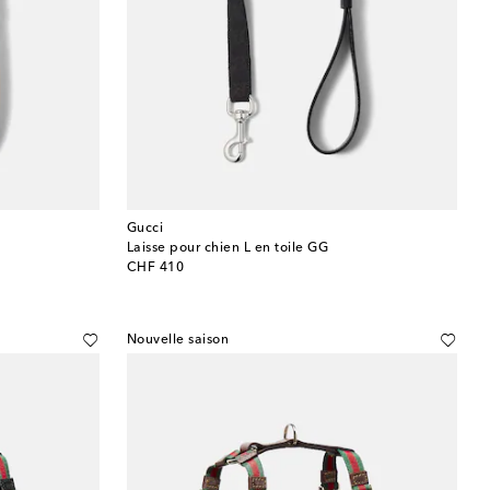
Gucci
Laisse pour chien L en toile GG
original price
CHF 410
Nouvelle saison