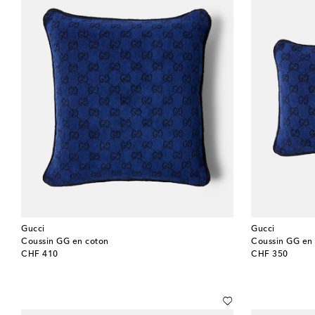
Gucci
Gucci
Coussin GG en coton
Coussin GG en
original price
original price
CHF 410
CHF 350