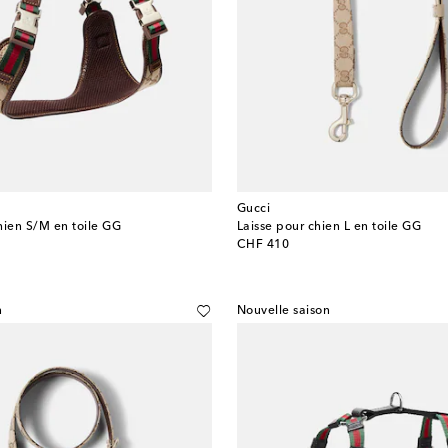
Gucci
hien S/M en toile GG
Laisse pour chien L en toile GG
original price
CHF 410
n
Nouvelle saison