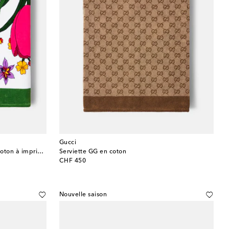
Gucci
Serviette de plage Gucci Flora en coton à imprimé
Serviette GG en coton
original price
CHF 450
Nouvelle saison