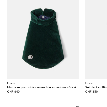
Gucci
Gucci
Manteau pour chien réversible en velours côtelé
Set de 2 cuillè
original price
original price
CHF 640
CHF 350