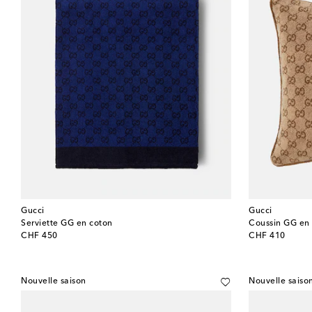
Gucci
Gucci
Serviette GG en coton
Coussin GG en
original price
original price
CHF 450
CHF 410
Nouvelle saison
Nouvelle saiso