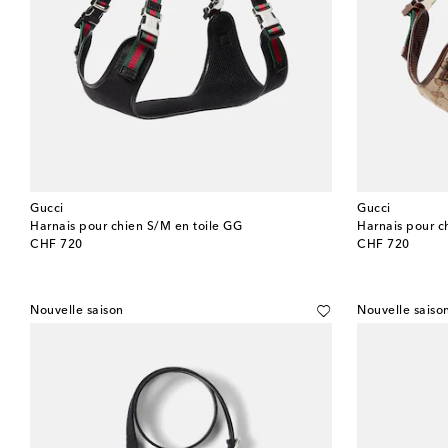
Gucci
Gucci
Harnais pour chien S/M en toile GG
Harnais pour c
original price
original price
CHF 720
CHF 720
Nouvelle saison
Nouvelle saiso