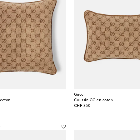
Gucci
 coton
Coussin GG en coton
original price
CHF 350
n