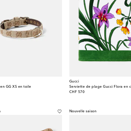
Gucci
ien GG XS en toile
original price
CHF 570
n
Nouvelle saison