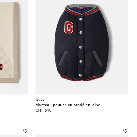
Gucci
Manteau pour chien brodé en laine
original price
CHF 640