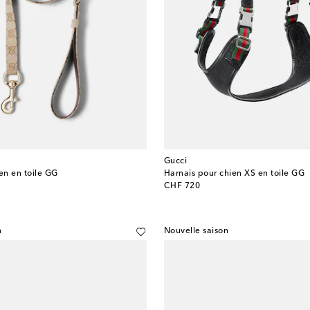
Gucci
en en toile GG
Harnais pour chien XS en toile GG
original price
CHF 720
n
Nouvelle saison