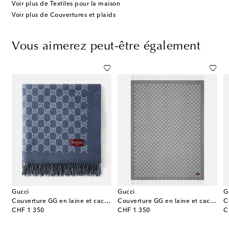
Voir plus de Textiles pour la maison
Voir plus de Couvertures et plaids
Vous aimerez peut-être également
Gucci
Gucci
G
Couverture GG en laine et cachemire
Couverture GG en laine et cachemire
original price
original price
or
CHF 1 350
CHF 1 350
C