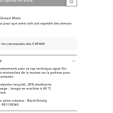
n rupture de stock
 Demain Matin
 pour que votre colis soit expédié dès demain
sur les commandes dès CHF600
e
traînements avec ce top technique signé On.
o minimaliste de la maison sur la poitrine pour
tantanée.
olyester (recyclé), 20% élasthanne
lavage : lavage en machine à 40 °C
tnam
 selon créateur : Black/Grizzly
e: P01139365