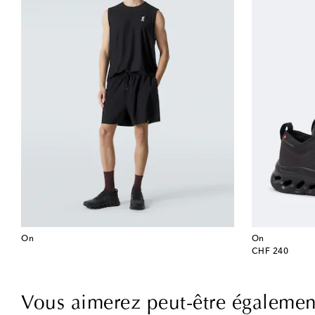
On
On
original price
CHF 240
Vous aimerez peut-être égalemen