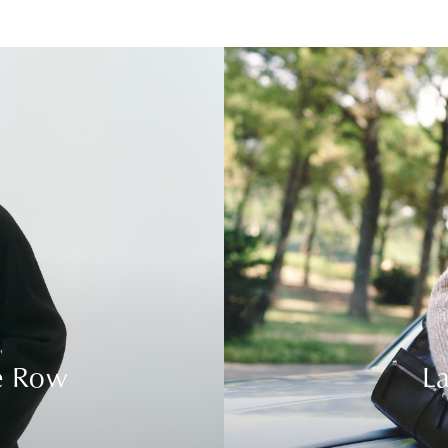
e Row
La