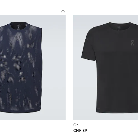
On
original price
CHF 89