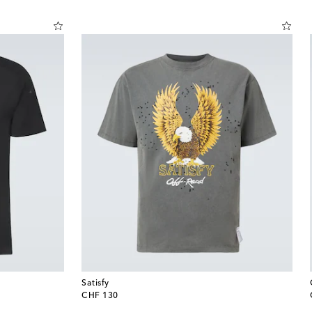
Satisfy
original price
CHF 130