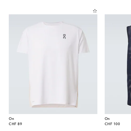
On
On
original price
original price
CHF 89
CHF 100