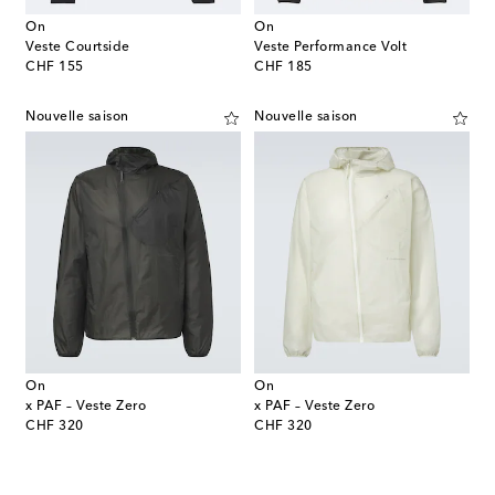
On
On
Veste Courtside
Veste Performance Volt
original price
original price
CHF 155
CHF 185
Nouvelle saison
Nouvelle saison
On
On
x PAF – Veste Zero
x PAF – Veste Zero
original price
original price
CHF 320
CHF 320