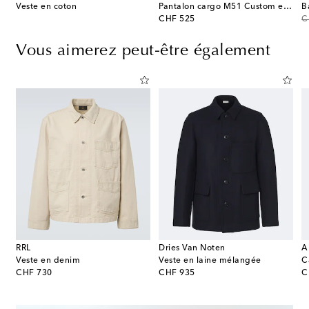
Veste en coton
Pantalon cargo M51 Custom en coton
B
original price
or
CHF 525
C
Vous aimerez peut-être également
RRL
Dries Van Noten
A
Veste en denim
Veste en laine mélangée
C
original price
original price
or
CHF 730
CHF 935
C