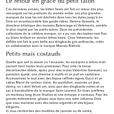
Le retour en grâce du petit talon
Ces dernières années, les kitten heels ont fait un retour des plus
remarqués sur les podiums du monde entier. Les plus grandes
marques de luxe les ont déclinés dans tous les styles jusqu'à en
faire un incontournable des garde-robes. Demna Gvasalia, le
directeur artistique des maisons Balenciaga et Vetements, semble
le plus inspiré par les petits talons. Dans les précédentes
collections de la célèbre marque, on a pu voir des bottes rose fluo
ou blanc brillant en version kitten heels. Chez Vetements, les
défilés ont fait la part belle aux slingbacks gris anthracite, créés
en collaboration avec la marque Manolo Blahnik.
Petits mais costauds
Quelle que soit la saison ou l'occasion, les escarpins à talons midi
sauront tenir toutes leurs promesses. Pour créer la tenue
décontractée idéale, optez pour des mules Valentino Garavani, un
pantalon ajusté, une chemise à motifs et un pull en cashmere.
Accessoirisez le tout avec des bijoux raffinés signés Gucci et un
cabas Marni de couleur claire. Au quotidien, associez un jean
skinny, un t-shirt Velvet uni, ainsi que des slingbacks noires et un
sac à bandoulière de la marque Saint Laurent. En hiver, préférez
un manteau long Acne Studios et une écharpe à carreaux. Pour les
grands événements, glissez-vous dans une robe Johanna Ortiz
que vous marierez avec des talons argentés et des bijoux
élégants.
Si vous recherchez des modèles de journée ou de soirée,