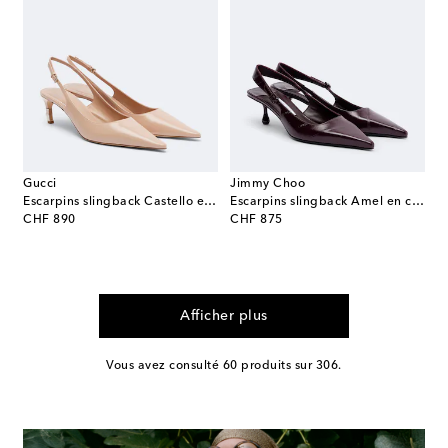
Gucci
Jimmy Choo
Escarpins slingback Castello en cuir
Escarpins slingback Amel en cuir
original price
original price
CHF 890
CHF 875
Afficher plus
Vous avez consulté 60 produits sur 306.