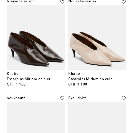
Nouvelle saison
Nouvelle saison
Khaite
Khaite
Escarpins Miriam en cuir
Escarpins Miriam en cuir
original price
original price
CHF 1 100
CHF 1 100
nouveauté
Exclusivité