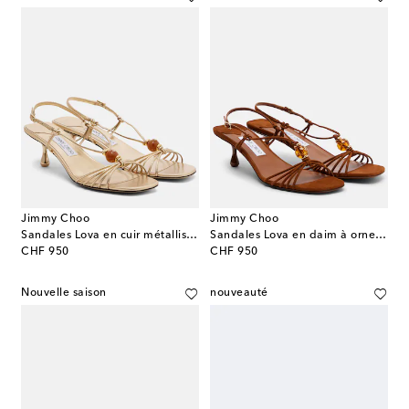
Jimmy Choo
Jimmy Choo
Sandales Lova en cuir métallisé à ornements
Sandales Lova en daim à ornements
original price
original price
CHF 950
CHF 950
Nouvelle saison
nouveauté