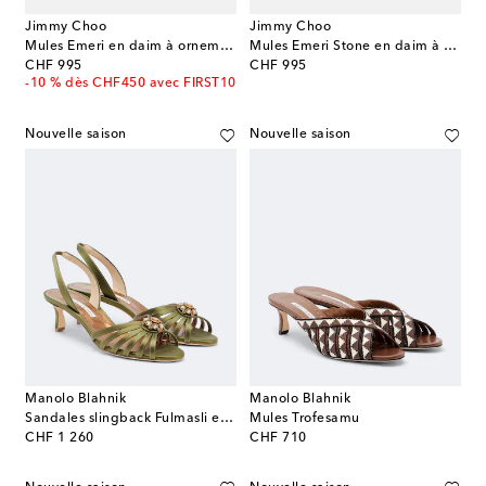
Jimmy Choo
Jimmy Choo
Mules Emeri en daim à ornements
Mules Emeri Stone en daim à ornements
original price
original price
CHF 995
CHF 995
-10 % dès CHF450 avec FIRST10
Nouvelle saison
Nouvelle saison
Manolo Blahnik
Manolo Blahnik
Sandales slingback Fulmasli en satin à ornements
Mules Trofesamu
original price
original price
CHF 1 260
CHF 710