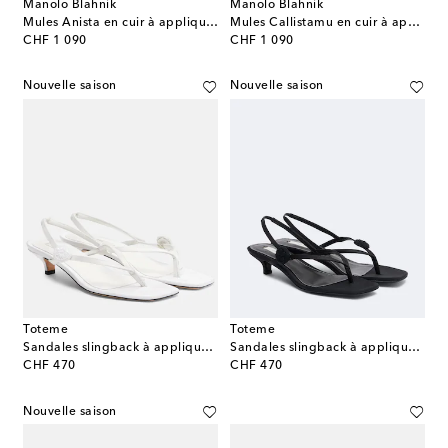
Manolo Blahnik
Manolo Blahnik
Mules Anista en cuir à appliqués floraux
Mules Callistamu en cuir à appliqués floraux
original price
original price
CHF 1 090
CHF 1 090
Nouvelle saison
Nouvelle saison
Toteme
Toteme
Sandales slingback à appliqué floral
Sandales slingback à appliqués floraux
original price
original price
CHF 470
CHF 470
Nouvelle saison