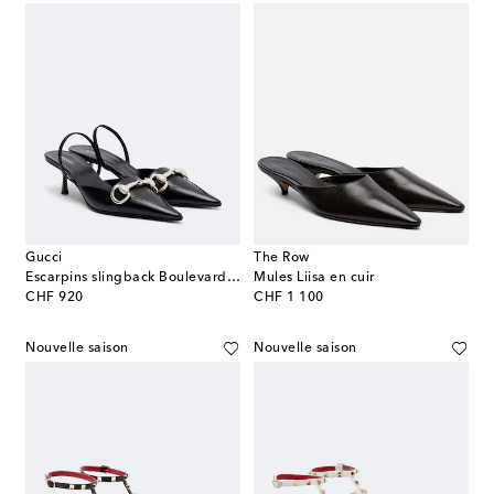
Gucci
The Row
Escarpins slingback Boulevard en cuir
Mules Liisa en cuir
original price
original price
CHF 920
CHF 1 100
Nouvelle saison
Nouvelle saison