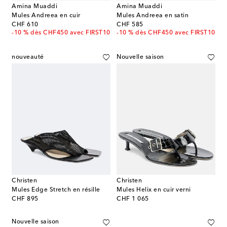
Amina Muaddi
Amina Muaddi
Mules Andreea en cuir
Mules Andreea en satin
original price
original price
CHF 610
CHF 585
-10 % dès CHF450 avec FIRST10
-10 % dès CHF450 avec FIRST10
nouveauté
Nouvelle saison
Christen
Christen
Mules Edge Stretch en résille
Mules Helix en cuir verni
original price
original price
CHF 895
CHF 1 065
Nouvelle saison