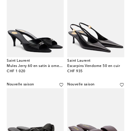
Saint Laurent
Saint Laurent
Mules Jerry 60 en satin à ornements
Escarpins Vendome 50 en cuir
original price
original price
CHF 1 020
CHF 935
Nouvelle saison
Nouvelle saison