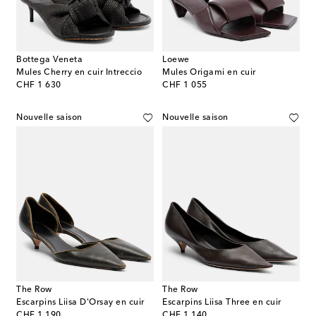
Bottega Veneta
Loewe
Mules Cherry en cuir Intreccio
Mules Origami en cuir
original price
original price
CHF 1 630
CHF 1 055
Nouvelle saison
Nouvelle saison
The Row
The Row
Escarpins Liisa D'Orsay en cuir
Escarpins Liisa Three en cuir
original price
original price
CHF 1 190
CHF 1 140