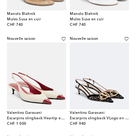
Manolo Blahnik
Manolo Blahnik
Mules Susa en cuir
Mules Susa en cuir
original price
original price
CHF 740
CHF 740
Nouvelle saison
Nouvelle saison
Valentino Garavani
Valentino Garavani
Escarpins slingback Heartip en cuir
Escarpins slingback VLogo en dentelle
original price
original price
CHF 1 000
CHF 940