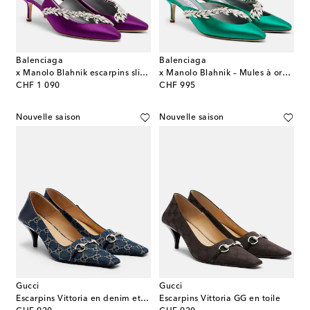
Balenciaga
Balenciaga
x Manolo Blahnik escarpins slingback en satin
x Manolo Blahnik – Mules à ornements
original price
original price
CHF 1 090
CHF 995
Nouvelle saison
Nouvelle saison
Gucci
Gucci
Escarpins Vittoria en denim et cuir
Escarpins Vittoria GG en toile