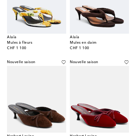
Alaïa
Alaïa
Mules à fleurs
Mules en daim
original price
original price
CHF 1 100
CHF 1 100
Nouvelle saison
Nouvelle saison