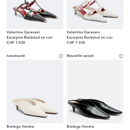
Valentino Garavani
Valentino Garavani
Escarpins Rockstud en cuir
Escarpins Rockstud en cuir
original price
original price
CHF 1 030
CHF 1 030
nouveauté
Nouvelle saison
Bottega Veneta
Bottega Veneta