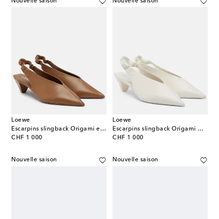
Nouvelle saison
Nouvelle saison
Loewe
Loewe
Escarpins slingback Origami en cuir
Escarpins slingback Origami Cubic en cuir
original price
original price
CHF 1 000
CHF 1 000
Nouvelle saison
Nouvelle saison