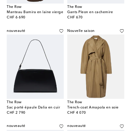
The Row
The Row
Manteau Bamira en laine vierge
Gants Pleon en cachemire
original price
original price
CHF 6 690
CHF 670
nouveauté
Nouvelle saison
The Row
The Row
Sac porté épaule Dalia en cuir
Trench-coat Amapola en soie
original price
original price
CHF 2 790
CHF 4 070
nouveauté
nouveauté