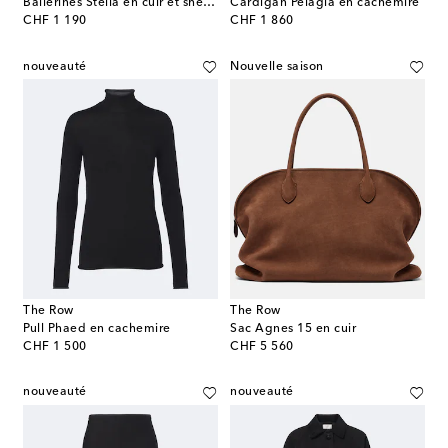
Ballerines Stella en cuir et shearling
Cardigan Pelagia en cachemire
original price
original price
CHF 1 190
CHF 1 860
nouveauté
Nouvelle saison
The Row
The Row
Pull Phaed en cachemire
Sac Agnes 15 en cuir
original price
original price
CHF 1 500
CHF 5 560
nouveauté
nouveauté