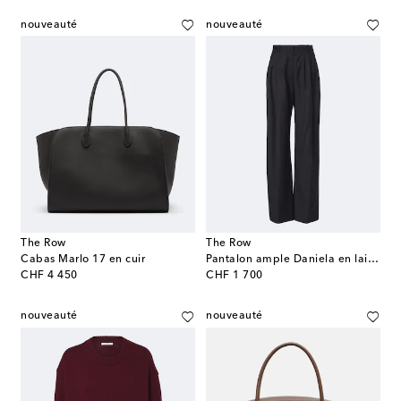
nouveauté
nouveauté
The Row
The Row
Cabas Marlo 17 en cuir
Pantalon ample Daniela en laine vierge
original price
original price
CHF 4 450
CHF 1 700
nouveauté
nouveauté