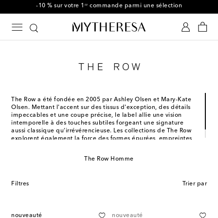
Utilisez le code FIRST10 dès CHF450
The Row a été fondée en 2005 par Ashley Olsen et Mary-Kate
Olsen. Mettant l'accent sur des tissus d'exception, des détails
impeccables et une coupe précise, le label allie une vision
intemporelle à des touches subtiles forgeant une signature
aussi classique qu’irrévérencieuse. Les collections de The Row
explorent également la force des formes épurées, empreintes
de discrétion et fondées sur une qualité sans compromis.
The Row Homme
Filtres
Trier par
nouveauté
nouveauté