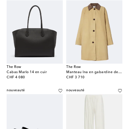
The Row
The Row
Cabas Marlo 14 en cuir
Manteau Ina en gabardine de coton
original price
original price
CHF 4 080
CHF 3 710
nouveauté
nouveauté