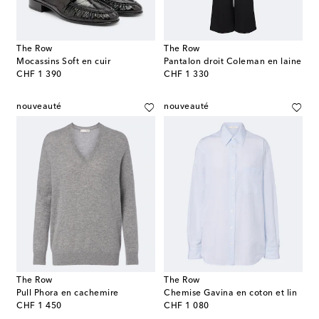
The Row
The Row
Mocassins Soft en cuir
Pantalon droit Coleman en laine
original price
original price
CHF 1 390
CHF 1 330
nouveauté
nouveauté
The Row
The Row
Pull Phora en cachemire
Chemise Gavina en coton et lin
original price
original price
CHF 1 450
CHF 1 080