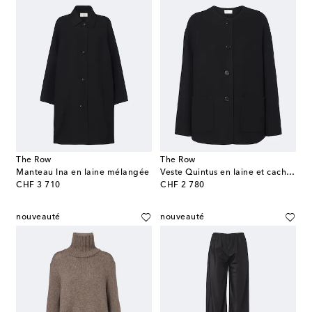
The Row
The Row
Manteau Ina en laine mélangée
Veste Quintus en laine et cachemire mélangés
original price
original price
CHF 3 710
CHF 2 780
nouveauté
nouveauté