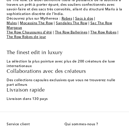
de The Row. Le label démontre toute la puissance de la subtilité à
travers un prêt-à-porter épuré, des souliers confectionnés avec
savoir-faire et des sacs très convoités, allant du structuré Marlo à la
sophistication discrète de l’India.
Découvrez plus sur Mytheresa :
Robes
|
Sacs à dos
|
Mules
|
Mocassins The Row
|
Sandales The Row
|
Sac The Row
Margaux
The Row Chaussures d'été
|
The Row Ballerines
|
The Row Robes
|
The Row Robes de jour
The finest edit in luxury
La sélection la plus pointue avec plus de 200 créateurs de luxe
internationaux
Collaborations avec des créateurs
Des collections capsules exclusives que vous ne trouverez nulle
part ailleurs
Livraison rapide
Livraison dans 130 pays
Service client
Qui sommes-nous ?