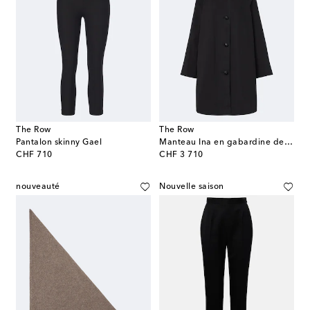
The Row
The Row
Pantalon skinny Gael
Manteau Ina en gabardine de coton
original price
original price
CHF 710
CHF 3 710
nouveauté
Nouvelle saison