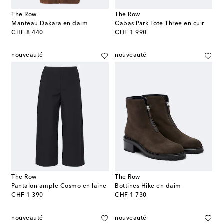
The Row
The Row
Manteau Dakara en daim
Cabas Park Tote Three en cuir
original price
original price
CHF 8 440
CHF 1 990
nouveauté
nouveauté
The Row
The Row
Pantalon ample Cosmo en laine
Bottines Hike en daim
original price
original price
CHF 1 390
CHF 1 730
nouveauté
nouveauté