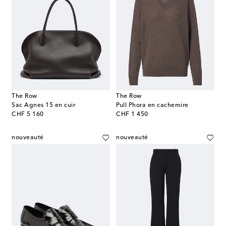
The Row
The Row
Sac Agnes 15 en cuir
Pull Phora en cachemire
original price
original price
CHF 5 160
CHF 1 450
nouveauté
nouveauté