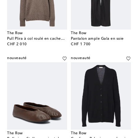
The Row
The Row
Pull Plira à col roulé en cachemire
Pantalon ample Gala en soie
original price
original price
CHF 2 010
CHF 1 700
nouveauté
nouveauté
The Row
The Row