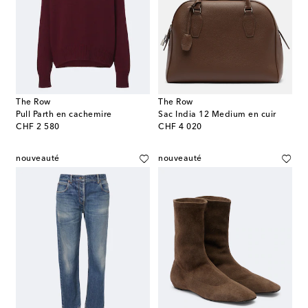
The Row
The Row
Pull Parth en cachemire
Sac India 12 Medium en cuir
original price
original price
CHF 2 580
CHF 4 020
nouveauté
nouveauté