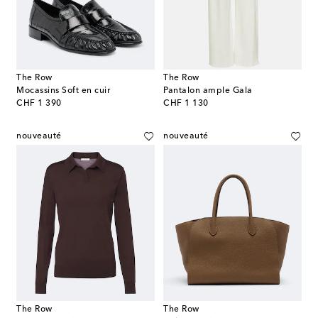
The Row
The Row
Mocassins Soft en cuir
Pantalon ample Gala
original price
original price
CHF 1 390
CHF 1 130
nouveauté
nouveauté
The Row
The Row