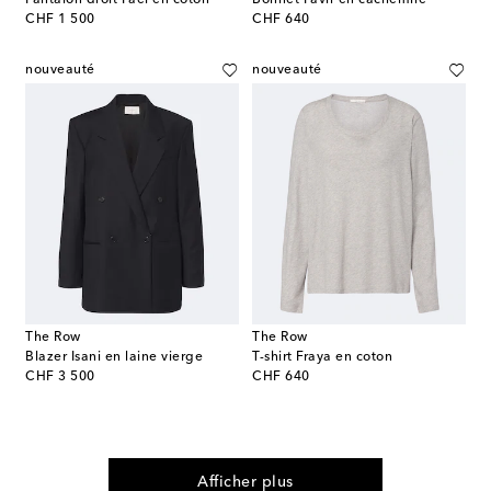
Pantalon droit Fael en coton
Bonnet Pavir en cachemire
original price
original price
CHF 1 500
CHF 640
nouveauté
nouveauté
The Row
The Row
Blazer Isani en laine vierge
T-shirt Fraya en coton
original price
original price
CHF 3 500
CHF 640
Afficher plus