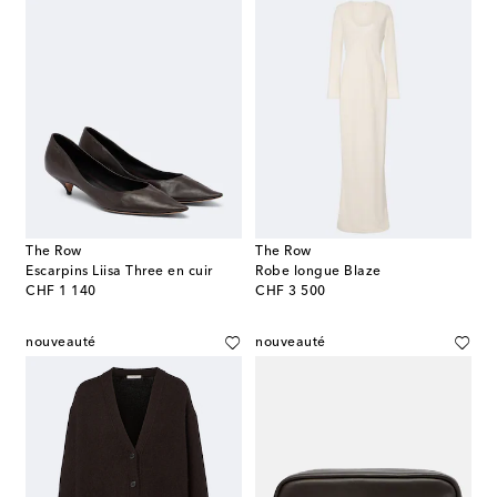
The Row
The Row
Escarpins Liisa Three en cuir
Robe longue Blaze
original price
original price
CHF 1 140
CHF 3 500
nouveauté
nouveauté