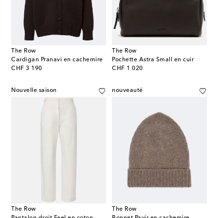
The Row
The Row
Cardigan Pranavi en cachemire
Pochette Astra Small en cuir
original price
original price
CHF 3 190
CHF 1 020
Nouvelle saison
nouveauté
The Row
The Row