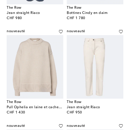
The Row
The Row
Jean straight Riaco
Bottines Cindy en daim
original price
original price
CHF 980
CHF 1 780
nouveauté
nouveauté
The Row
The Row
Pull Ophelia en laine et cachemire
Jean straight Riaco
original price
original price
CHF 1 430
CHF 950
nouveauté
nouveauté