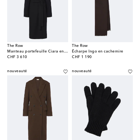
The Row
The Row
Manteau portefeuille Ciara en laine et cachemire
Écharpe Ingo en cachemire
original price
original price
CHF 3 610
CHF 1 190
nouveauté
nouveauté