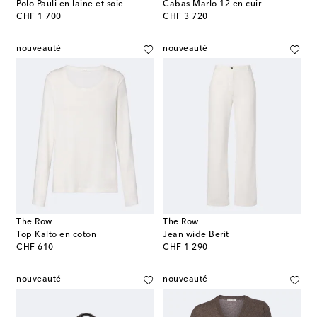
Polo Pauli en laine et soie
Cabas Marlo 12 en cuir
original price
original price
CHF 1 700
CHF 3 720
nouveauté
nouveauté
The Row
The Row
Top Kalto en coton
Jean wide Berit
original price
original price
CHF 610
CHF 1 290
nouveauté
nouveauté