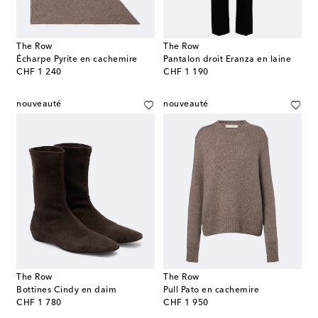
The Row
The Row
Écharpe Pyrite en cachemire
Pantalon droit Eranza en laine
original price
original price
CHF 1 240
CHF 1 190
nouveauté
nouveauté
The Row
The Row
Bottines Cindy en daim
Pull Pato en cachemire
original price
original price
CHF 1 780
CHF 1 950