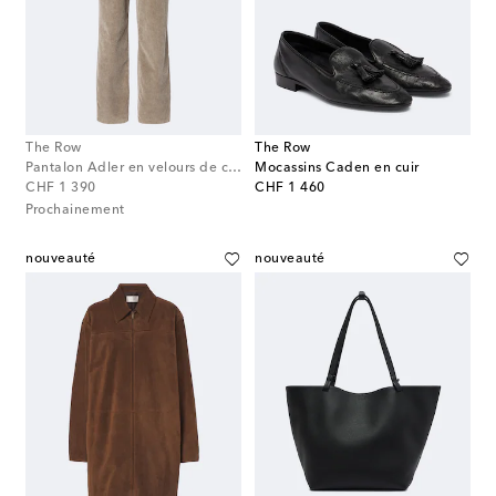
The Row
The Row
Pantalon Adler en velours de coton
Mocassins Caden en cuir
original price
original price
CHF 1 390
CHF 1 460
Prochainement
nouveauté
nouveauté